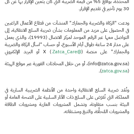
المحددة، بواقع 5% من قيمة الضريبة التي كان يتعين الإقرار بها عن كل
30 يوم تأخير في تقديم الإقرار.
ودعت "الزكاة والضريبة والجمارك" المنشآت من قطاع الأعمال الراغبين
في الحصول على مزيد من المعلومات بشأن ضريبة السلع الانتقائية، إلى
التواصل معها عبر الرقم الموحد لمركز الاتصال (19993)، والذي يعمل
على مدار 24 ساعة طوال أيام الأسبوع، أو حساب "اسأل الزكاة والضريبة
والجمارك" على منصة (
@Zatca_Care
) X أو البريد الإلكتروني
(info@zatca.gov.sa)، أو من خلال المحادثات الفورية عبر موقع الهيئة
).
zatca.gov.sa
(
وتُعَد ضريبة السلع الانتقائية واحدة من الأنظمة الضريبية السارية في
المملكة، التي تُفرَض على السلع ذات الآثار السلبية على الصحة العامة أو
البيئة بنسب متفاوتة، وتشمل المشروبات الغازية ومشروبات الطاقة
والمشروبات المُحلَّاة، والتبغ ومشتقاته.