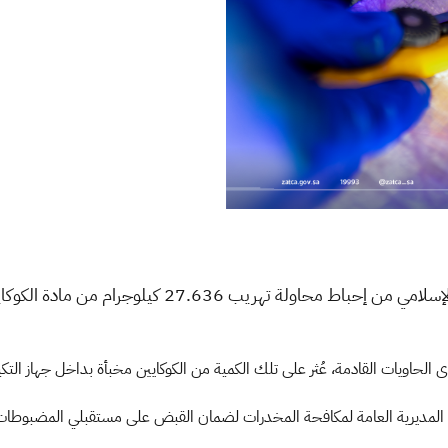
ة تهريب 27.636 كيلوجرام من مادة الكوكايين المخدرة
الحاويات القادمة، عُثر على تلك الكمية من الكوكايين مخبأة بداخل جهاز التك
 مع المديرية العامة لمكافحة المخدرات لضمان القبض على مستقبلي المضب