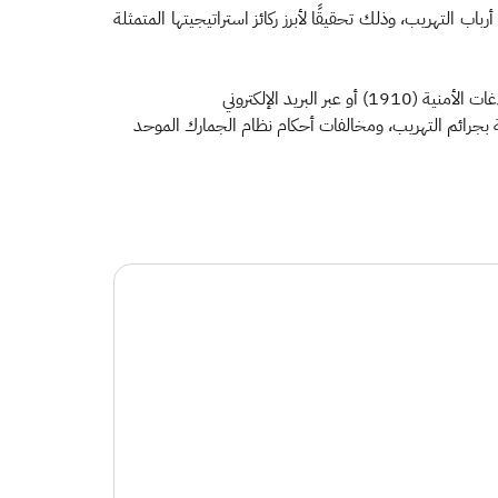
ب التهريب، وذلك تحقيقًا لأبرز ركائز استراتيجيتها المتمثلة
ودعت الهيئة الجميع إلى الإسهام في مكافحة التهريب لحماية المجتمع والاقتصاد الوطني من خلال التواصل معها على الرقم المخصص للبلاغات الأمنية (1910) أو عبر البريد الإلكتروني
ستقبال البلاغات المرتبطة بجرائم التهريب، ومخالفات أحكام نظام الجمارك الموحد