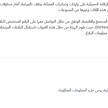
لرقابة الجمركية على واردات وصادرات المملكة، وتقف بالمرصاد أمام محاولات أربا
 هذه الآفات وغيرها من الممنوعات.
(1910@zatca.gov.sa)، أو الرقم الدولي (00966114208417)، حيث تقوم الهيئة من خلال هذه القنوات با
علومات البلاغ.​
ة، يرجى ملء المعلومات المطلوبة.