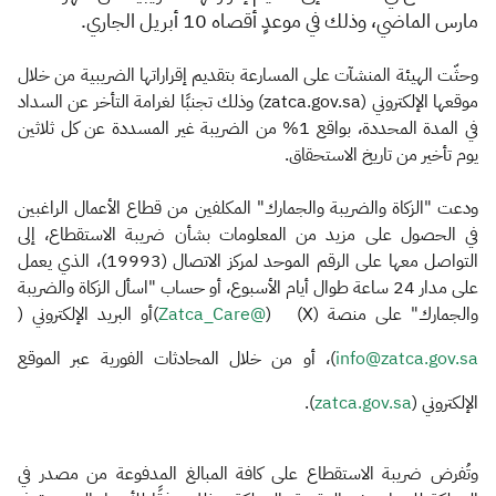
مارس الماضي، وذلك في موعدٍ أقصاه 10 أبريل الجاري
.
وحثّت الهيئة المنشآت على المسارعة بتقديم إقراراتها الضريبية من خلال
موقعها الإلكتروني (zatca.gov.sa) وذلك تجنبًا لغرامة التأخر عن السداد
في المدة المحددة، بواقع 1% من الضريبة غير المسددة عن كل ثلاثين
يوم تأخير من تاريخ الاستحقاق.
ودعت "الزكاة والضريبة والجمارك" المكلفين من قطاع الأعمال الراغبين
في الحصول على مزيد من المعلومات بشأن ضريبة الاستقطاع، إلى
التواصل معها على الرقم الموحد لمركز الاتصال (19993)، الذي يعمل
على مدار 24 ساعة طوال أيام الأسبوع، أو حساب "اسأل الزكاة والضريبة
والجمارك" على منصة (X) (
@Zatca_Care
)أو البريد الإلكتروني (
info@zatca.gov.sa
)، أو من خلال المحادثات الفورية عبر الموقع
الإلكتروني (
zatca.gov.sa
).
وتُفرض ضريبة الاستقطاع على كافة المبالغ المدفوعة من مصدر في