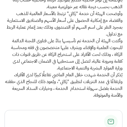
بالإضافة إلى توفر خاصية التذكير بمواعيد الزكاة، وخاصية حساب زكاة
الذهب بحسب درجة نقائه عبر خوارزمية معينة.
وأوضحت الهيئة أن خدمة "زكاتي" ترتبط بالأسعار العالمية للذهب
والفضة، مع إمكانية الحصول على أسعار الأسهم والصناديق الاستثمارية
بمجرد النقر على اسم السهم أو الصندوق، وذلك بعد إتمام عملية الربط
مع تداول.
وأكدت الهيئة أن الخدمة تم تأسيسها بناءً على فتاوى اللجنة الدائمة
للبحوث العلمية والإفتاء، ويشرف عليها متخصصون في فقه ومحاسبة
الزكاة ، وذلك لحث الأفراد على استخراج الزكاة عن طريق قنوات ذات
كفاءة ومرونة عالية، لتصل إلى مستحقيها في الضمان الاجتماعي لدى
وزارة الموارد البشرية والتنمية الاجتماعية.
يُذكر أن الخدمة شهدت خلال العام الماضي تفاعلًا كبيرًا لدى الأفراد،
وارتفاعًا في عدد التنزيلات لتطبيق "زكاتي"، ويُعود ذلك للنجاح الذي حققته
الخدمة بفضل سهولة استخدام الخدمة ، وخيارات السداد السريعة
والآمنة والموثوقة.