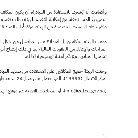
وأضافت أنه يُشترط للاستفادة من المبادرة، أن يكون المكلف مسجلً
الضريبية المســـتحقة، مع إمكانية التقدم للهيئة بطلب تقسي
وفق خطة التقسيط المعتمدة من الهيئة، مؤكدةً أن المبادرة لا
ودعت الهيئة المكلفين إلى الاطلاع على التفاصيل من خلال الدلي
الغرامات والإعفاء من العقوبات المالية، بما في ذلك إيضاح 
تشملها المبادرة، مع ذكر أمثلة توضيحية لذلك.
وحثت الهيئة جميع المكلفين على الاستفادة من تمديد المبادرة
لمركز الاتصال (19993)، الذي يعمل على مدار 24 ساعة طوال أيام الأسبوع، أو حساب "اسأل الزكاة والضريبة والجمارك" على منصة X (@
(info@zatca.gov.sa)، أو المحادثات الفورية عبر موقع الهيئة (