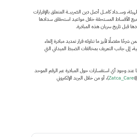
يئة، وســـداد كامـــل أصل دين الضريبـــة المتعلق بالإقرارات
اد جميع الأقساط المستحقة خلال مواعيد استحقاق سدادها
ها قبل تاريخ سريان هذه المبادرة.
حًا مفصلًا لأبرز ما تناوله قرار تمديد مبادرة إلغاء
ة، إلى جانب التعريف بمخالفات الضبط الميداني التي
ها عند وجود أي استفسارات حول المبادرة عبر الرقم الموحد
Zatca_Care​
)، أو من خلال البريد الإلكتروني