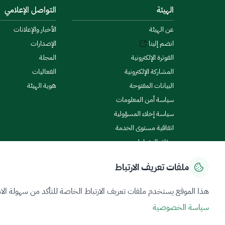
الهيئة
التواصل الإعلامي
عن الهيئة
الأخبار والإعلانات
انضم إلينا
الإصدارات
الفوترة الإلكترونية
المجلة
المشاركة الإلكترونية
الفعاليات
البيانات المفتوحة
هوية الهيئة
سياسة أمن المعلومات
سياسة إخلاء المسؤولية
اتفاقية مستوى الخدمة
ميثاق المتعاملين
ملفات تعريف الارتباط
سياسة الخصوصية
شروط الاستخدام
خريطة الموقع
هذا الموقع يستخدم ملفات تعريف الارتباط الخاصة للتأكد من سهولة الا
سياسة الخصوصية
جميع الحقوق محفوظة 2026 © ZATCA.GOV.SA
تم تطويره وصيانته بواسطة هيئة الزكاة والضريبة والجمارك