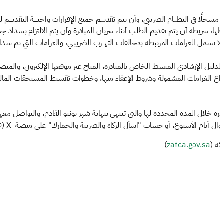
ا في النظـــام الضريبي، وأن يتم تقديـــم جميع الإقرارات واجبـــة التقديـــم لله
طها، شريطة أن يتم تقديم الطلب أثناء سريان المبادرة وأن يتم الالتزام بسد
 تشمل الغرامات المرتبطة بمخالفات التهــرب الضريبـي، والغرامات التي تم سداد
ل الإرشادي المبسط الخاص بالمبادرة، المتاح عبر موقعها الإلكتروني، والمتضمن شر
أنواع الغرامات المشمولة وشروط الإعفاء منها، وخطوات تقسيط المستحقات المالي
 خلال المدة المحددة لها والتي تنتهي بنهاية شهر يونيو القادم، والتواصل مع
)
zatca.gov.sa