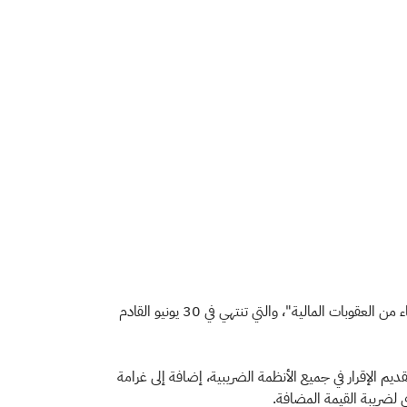
دعت هيئة الزكاة والضريبة والجمارك جميع المكلفين الخاضعين للأنظمة الضريبية إلى المسارعة للاستفادة من مبادرة "إلغاء الغرامات والإعفاء من العقوبات المالية"، والتي تنتهي في 30 يونيو القادم
يم الإقرار في جميع الأنظمة الضريبية، إضافة إلى غرامة
ى لضريبة القيمة المضافة.