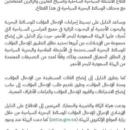
قطاع الأنشطة السياحية الساحلية والسياح العابرين والزائرين المتعاملين
مع مختلف الوسائط البحرية السياحية في هذا القطاع.
ويساعد الدليل على تبسيط إجراءات الإدخال المؤقت للوســـائط البحريـة
واليخـوت الأجنبية أو اليخـــوت الزائرة في جميع المراســـي الســـياحية التي
تُشرف عليها الهيئة السعودية للبحر الأحمر، حيث يركز الدليل على إيضاح
مجموعة من الإرشادات، من أبرزها تحديد نطاق التطبيق للإدخال المؤقت
للوسائط البحرية المســـتخدمة في الأنشطة الملاحية والبحرية السياحية
في النطاق الجغرافي المعتمد، وذلك وفقًا لعدد من التصنيفات المعتمدة
من الهيئة السعودية للبحر الأحمر.
كما يتطرق الدليل إلى إيضاح الفئات المستفيدة من الإدخال المؤقت،
ومدة الإدخال المؤقت، وطرق تقديم طلب الإدخال المؤقت، إلى جانب
إيضاح الاشتراطات والقيود للإدخال المؤقت والتزامات الأطراف المعنية.
ودعت هيئة الزكاة والضريبة والجمارك المهتمين إلى الاطلاع على الدليل
الإرشادي الإجرائي للإدخال المؤقت للوسائط البحرية السياحية من خلال
زيارة الموقع الإلكتروني للهيئة (
zatca.gov.sa
) كما دعت الهيئة عند وجود