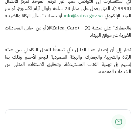
أي استفسارات إلى التواصل معها عبر الرقم الموحد لمركز الاتصال
(19993)، الذي يعمل على مدار 24 ساعة طِوال أيام الأسبوع، أو عبر
البريد الإلكتروني
info@zatca.gov.sa
أو حساب "اسأل الزكاة والضريبة
والجمارك" على منصة (X) (Zatca_Care@)أو من خلال المحادثات
الفورية عبر موقع الهيئة.
يُشار إلى أن إصدار هذا الدليل يأتي تحقيقًا للعمل التكاملي بين هيئة
الزكاة والضريبة والجمارك، والهيئة السعودية للبحر الأحمر، وذلك بما
يُسهم في توعية الفئات المستهدفة، وتحقيق الاستفادة المثلى من
الخدمات المقدمة. ​