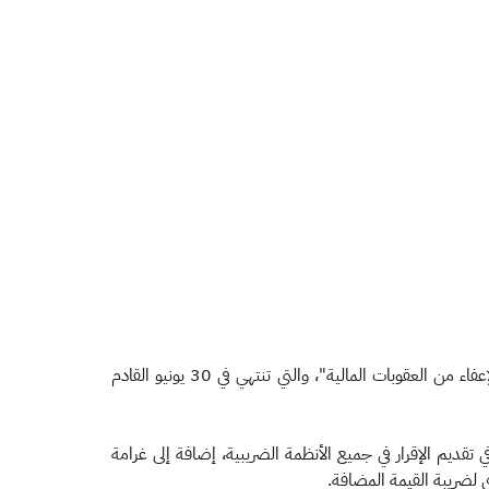
دعت هيئة الزكاة والضريبة والجمارك جميع المكلفين الخاضعين للأنظمة الضريبية إلى المسارعة للاستفادة من مبادرة "إلغاء الغرامات والإعفاء من العقوبات المالية"، والتي تنتهي في 30 يونيو القادم
تقديم الإقرار في جميع الأنظمة الضريبية، إضافة إلى غرامة
ى لضريبة القيمة المضافة.