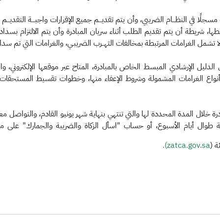
ا في النظـــام الضريبي، وأن يتم تقديـــم جميع الإقرارات واجبـــة التقديـــم لل
يطها، شريطة أن يتم تقديم الطلب أثناء سريان المبادرة وأن يتم الالتزام 
 تشمل الغرامات المرتبطة بمخالفات التهــرب الضريبـي، والغرامات التي تم سداد
ليل الإرشادي المبسط الخاص بالمبادرة، المتاح عبر موقعها الإلكتروني، والمت
ح أنواع الغرامات المشمولة وشروط الإعفاء منها، وخطوات تقسيط المستحقات ا
ة خلال المدة المحددة لها والتي تنتهي بنهاية شهر يونيو القادم، والتواصل م
zatca.gov.sa).​