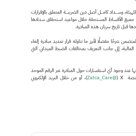
هيئة، وســـداد كامـــل أصل دين الضريبـــة المتعلق بالإقرارات
بسداد جميع الأقساط المستحقة خلال مواعيد استحقاق سدادها
ها قبل تاريخ سريان هذه المبادرة.
ضمن شرحًا مفصلًا لأبرز ما تناوله قرار تمديد مبادرة إلغاء
لمالية، إلى جانب التعريف بمخالفات الضبط الميداني التي
عها عند وجود أي استفسارات حول المبادرة عبر الرقم الموحد
@Zatca_Care
)، أو من خلال البريد الإلكتروني