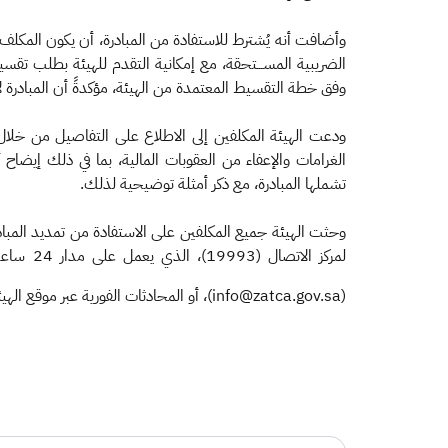
وأضافت أنه يُشترط للاستفادة من المبادرة، أن يكون المكلف مسجلً
الضريبية المســـتحقة، مع إمكانية التقدم للهيئة بطلب تقس
وفق خطة التقسيط المعتمدة من الهيئة، مؤكدةً أن المبادرة لا
ودعت الهيئة المكلفين إلى الاطلاع على التفاصيل من خلال الد
الغرامات والإعفاء من العقوبات المالية، بما في ذلك إيضا
تشملها المبادرة، مع ذكر أمثلة توضيحية لذلك.
وحثت الهيئة جميع المكلفين على الاستفادة من تمديد المبادر
لمركز الاتصال (19993)، الذي يعمل على مدار 24 ساعة طوال أيام الأسبوع، أو حساب "اسأل الزكاة والضريبة والجمارك" على منصة X (
(info@zatca.gov.sa)، أو المحادثات الفورية عبر موقع الهيئة (
​