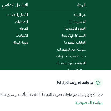
الهيئة
التواصل الإعلامي
عن الهيئة
الأخبار والإعلانات
انضم إلينا
الإصدارات
الفوترة الإلكترونية
المجلة
المشاركة الإلكترونية
الفعاليات
البيانات المفتوحة
هوية الهيئة
سياسة أمن المعلومات
سياسة إخلاء المسؤولية
اتفاقية مستوى الخدمة
ميثاق المتعاملين
ملفات تعريف الارتباط
سياسة الخصوصية
شروط الاستخدام
خريطة الموقع
هذا الموقع يستخدم ملفات تعريف الارتباط الخاصة للتأكد من سهولة الا
سياسة الخصوصية
جميع الحقوق محفوظة 2026 © ZATCA.GOV.SA
تم تطويره وصيانته بواسطة هيئة الزكاة والضريبة والجمارك