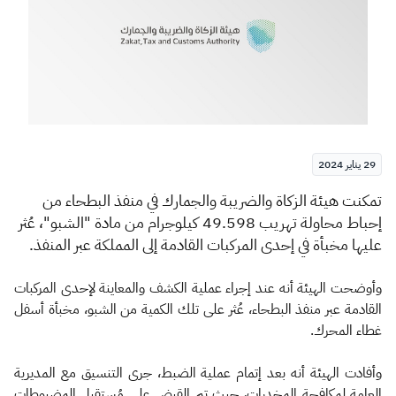
الزكاة
الجمارك
ضريبة القيمة المضافة
الإقرار الضريبي
التصرفات العقارية
29 يناير 2024
​​تمكنت هيئة الزكاة والضريبة والجمارك في منفذ البطحاء من
إحباط محاولة تهريب 49.598 كيلوجرام من مادة "الشبو"، عُثر
عليها مخبأة في إحدى المركبات القادمة إلى المملكة عبر المنفذ.
وأوضحت الهيئة أنه عند إجراء عملية الكشف والمعاينة لإحدى المركبات
القادمة عبر منفذ البطحاء، عُثر على تلك الكمية من الشبو، مخبأة أسفل
غطاء المحرك.
وأفادت الهيئة أنه بعد إتمام عملية الضبط، جرى التنسيق مع المديرية
العامة لمكافحة المخدرات، حيث تم القبض على مُستقبِل المضبوطات