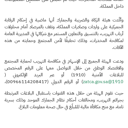
داخل المملكة.
وأكّدت هيئة الزكاة والضريبة والجمارك أنها ماضية في إحكام الرقابة
الجمركية على واردات وصادرات المملكة، وتقف بالمرصاد أمام محاولات
أرباب التهريب، بالتنسيق والتعاون المستمر مع شركائها في المديرية العامة
لمكافحة المخدرات، وذلك تحقيقًا لأمن المجتمع وحمايته من هذه
الآفات.
ودعت الهيئة الجميع إلى الإسهام في مكافحة التهريب لحماية المجتمع
والاقتصاد الوطني من خلال التواصل معها على الرقم المخصص
للبلاغات الأمنية (1910) أو عبر البريد الإلكتروني (
1910@zatca.gov.sa
) أو الرقم الدولي (00966114208417)،
حيث تقوم الهيئة من خلال هذه القنوات باستقبال البلاغات المرتبطة
بجرائم التهريب، ومخالفات أحكام نظام الجمارك الموحد وذلك بسرية
تامة، مع منح مكافأة مالية للمُبلّغ في حال صحة معلومات البلاغ.