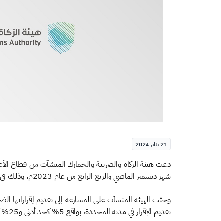
21 يناير 2024
شهر ديسمبر الماضي والربع الرابع من عام 2023م، وذلك في موعدٍ أقصاه 31 من شهر يناير الجاري.
تقديم الإقرار في مدته المحددة، بواقع 5% كحد أدنى و25% كحد أقصى من قيمة الضريبة التي كان يتعين على المكلف الإقرار بها.