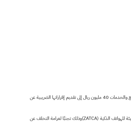
​​​​​​دعت هيئة الزكاة والضريبة والجمارك المنشآت من قطاع الأعمال الخاضعين لضريبة القيمة المضافة التي تتجاوز توريداتها السنوية من السلع والخدمات 40 مليون ريال إلى تقديم إقراراتها الضريبية عن
وحثت الهيئة المنشآت على المسارعة إلى تقديم إقراراتها الضريبية عبر الموقع الإلكتروني (zatca.gov.sa)، أو تقديمها والسداد عبر تطبيق الهيئة للهواتف الذكية (ZATCA)وذلك تجنبًا لغرامة التخلف عن