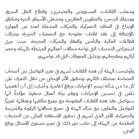
وشملت اللقاءات، المستوردين والمصدرين، وقطاع النقل السريع،
ووسطاء الشحن، والمطورين العقاريين، ومشغلي الأسواق الحرة ومناطق
الإيداع في المنافذ الجمركية، والشركات المشغلة لعدد من الموانئ،
بالإضافة إلى عقد لقاءات مفتوحة مع الجمعيات الخيرية، وشركات
قطاعات المالية والتأمين والعقار والشركات المدرجة، حيث جرى
استعراض التحديات التي تواجه مجالات أعمالهم المرتبطة بالهيئة، وحصر
آرائهم ومقترحاتهم، وتذليل المعوقات التي قد تواجههم.
وأوضحت الهيئة أن هذه اللقاءات تُسهم في تعزيز التواصل بين أصحاب
المصلحة بمختلف فئاتهم، وتحقيق الأثر الإيجابي من خلال التعرف على
كل ما من شأنه تيسير الإجراءات ورفع كفاءتها، وأشارت إلى أن أهميتها
تكمن في تحسين الإجراءات وتوفير بيئة أعمال محفزة، مؤكدةً أنها
ستواصل عقد هذه اللقاءات المفتوحة مع جميع مكلفيها وعملائها، تعزيزًا
للتواصل والتعاون مع شركاء الهيئة في جميع مجالاتها الزكوية والضريبية
والجمركية، الأمر الذي يُسهم في تحقيق الاستفادة المثلى من الخدمات
المقدمة من الهيئة، إلى جانب دور ذلك في تعزيز مستوى الامتثال ورفع
الوعي.