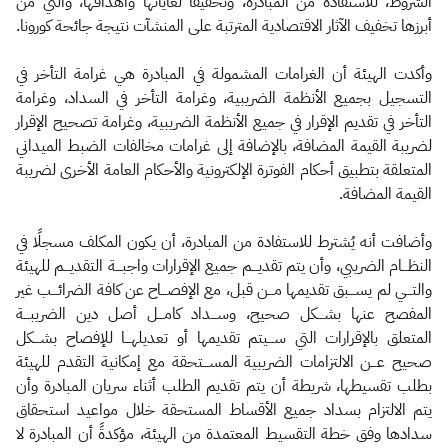
الشروط، للاستفادة من المبادرة، وتحقيقًا لغاياتها وأهدافها، والتي من
أبرزها تخفيف الآثار الاقتصادية المترتبة على المنشآت نتيجة جائحة كورونا.
وأكدت الهيئة أن الغرامات المشمولة في المبادرة هي غرامة التأخر في
التسجيل بجميع الأنظمة الضريبية، وغرامة التأخر في السداد، وغرامة
التأخر في تقديم الإقرار في جميع الأنظمة الضريبية، وغرامة تصحيح الإقرار
لضريبة القيمة المضافة، بالإضافة إلى غرامات مخالفات الضبط الميداني
المتعلقة بتطبيق أحكام الفوترة الإلكترونية والأحكام العامة الأخرى لضريبة
القيمة المضافة.
وأضافت أنه يُشترط للاستفادة من المبادرة، أن يكون المكلف مسجلًا في
النظـــام الضريبي، وأن يتم تقديـــم جميع الإقرارات واجبـــة التقديـــم للهيئة
والتـــي لم يســـبق تقديمها مـــن قبل، مع الإفصـــاح عن كافة الضرائـــب غير
المفصح عنها بشـــكل صحيح، وســـداد كامـــل أصل دين الضريبـــة
المتعلق بالإقرارات التي ســـيتم تقديمها أو تعديلهـــا للإفصاح بشـــكل
صحيح عـــن الالتزامات الضريبية المســـتحقة مع إمكانية التقدم للهيئة
بطلب تقسيطها، شريطة أن يتم تقديم الطلب أثناء سريان المبادرة وأن
يتم الالتزام بسداد جميع الأقساط المستحقة خلال مواعيد استحقاق
سدادها وفق خطة التقسيط المعتمدة من الهيئة، مؤكدةً أن المبادرة لا