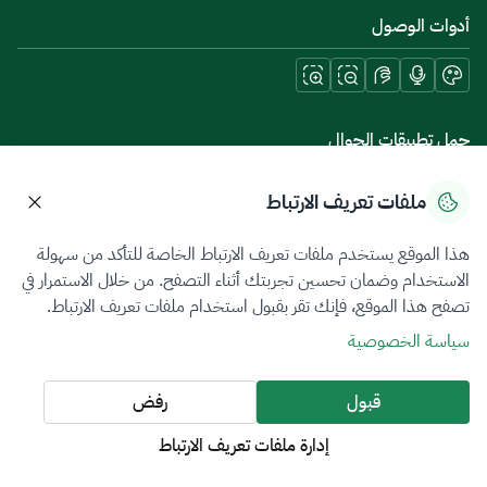
أدوات الوصول
حمل تطبيقات الجوال
ملفات تعريف الارتباط
هذا الموقع يستخدم ملفات تعريف الارتباط الخاصة للتأكد من سهولة
سياسة الخصوصية
شروط الاستخدام
خريطة الموقع
الاستخدام وضمان تحسين تجربتك أثناء التصفح. من خلال الاستمرار في
تصفح هذا الموقع، فإنك تقر بقبول استخدام ملفات تعريف الارتباط.
جميع الحقوق محفوظة 2026 © ZATCA.GOV.SA
سياسة الخصوصية
تم تطويره وصيانته بواسطة هيئة الزكاة والضريبة والجمارك
آخر تحديث للموقع في
07 أغسطس 2026 08:14 ص
قبول
رفض
إدارة ملفات تعريف الارتباط