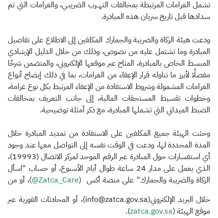
تشمل الغرامات المرتبطة بمخالفات التهــرب الضريبـي، والغرامات التي تم
سدادها قبل تاريخ سريان هذه المبادرة.
ودعت هيئة الزكاة والضريبة والجمارك المكلفين إلى الاطلاع على تفاصيل
المبادرة وما تشتمل عليه من نصوص، وذلك من خلال الدليل الإرشادي
المبسط الخاص بالمبادرة، المتاح عبر موقعها الإلكتروني، والمتضمن شرحًا
مفصلًا لأبرز ما تناوله قرار الإعفاء من الغرامات، بما في ذلك إيضاح أنواع
الغرامات المشمولة وشروط الاستفادة من الإعفاء المرتبط بكل نوع غرامة،
وخطوات تقسيط المستحقات المالية، إلى جانب التعريف بمخالفات
الضبط الميداني التي تشملها المبادرة، مع ذكر أمثلة توضيحية.
وحثت الهيئة جميع المكلفين على الاستفادة من تمديد المبادرة خلال
المدة المحددة لها، ودعت في الوقت نفسه إلى التواصل معها عند وجود
أي استفسارات حول المبادرة عبر الرقم الموحد لمركز الاتصال (19993)،
الذي يعمل على مدار 24 ساعة طوال أيام الأسبوع، أو حساب "اسأل
الزكاة والضريبة والجمارك" على منصة أكس (
Zatca_Care@
)، أو من
خلال البريد الإلكتروني(info@zatca.gov.sa)، أو المحادثات الفورية عبر
موقع الهيئة (
zatca.gov.sa​
).