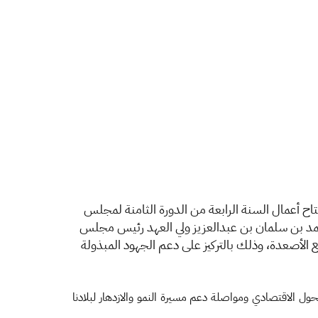
اح أعمال السنة الرابعة من الدورة الثامنة لمجلس
محمد بن سلمان بن عبدالعزيز ولي العهد رئيس مجلس
ع الأصعدة، وذلك بالتركيز على دعم الجهود المبذولة
ي أكد عزم المملكة وخطواتها الراسخة على طريق تحقيق مستهدفات رؤية السعودية 2030 ومسيرة التحول الاقتصادي ومواصلة دعم مسيرة النمو والازدهار لبلادنا