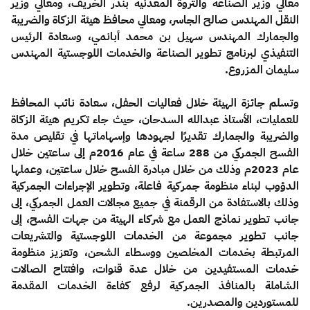
معالي وزير الصناعة والثروة المعدنية بندر الخريف، ومعالي وزير
النقل المهندس صالح الجاسر، ومعالي محافظ هيئة الزكاة والضريبة
والجمارك المهندس سهيل بن محمد أبانمي، وسعادة الرئيس
التنفيذي لبرنامج تطوير الصناعة والخدمات اللوجستية المهندس
سليمان المزروع.
وتسلم جائزة الهيئة خلال فعاليات الحفل، سعادة نائب المحافظ
للعمليات، الأستاذ عبدالله السدحان
، حيث
جاء تكريم هيئة الزكاة
والضريبة والجمارك تقديرًا لجهودها وإسهاماتها في تقليص مدة
الفسح الجمركي من 288 ساعة في عام 2016م إلى ساعتين خلال
عام 2023م وذلك من خلال مبادرة الفسح خلال ساعتين، وعملها
الدؤوب لبناء منظومة جمركية فاعلة، وتطوير الإجراءات الجمركية
وذلك بالاستفادة من الرقمنة في جميع مجالات العمل الجمركي، إلى
جانب تطوير نماذج العمل مع شركاء الهيئة من جهات الفسح، إلى
جانب تطوير مجموعة من الخدمات اللوجستية والتشريعات
المرتبطة بخدمات المخلصين
ووسطاء
الشحن، وتعزيز منظومة
خدمات المستفيدين من خلال عدة قنوات، وافتتاح الصالات
الشاملة بالمنافذ الجمركية لرفع كفاءة الخدمات المقدمة
للمستوردين
والمصدرين.