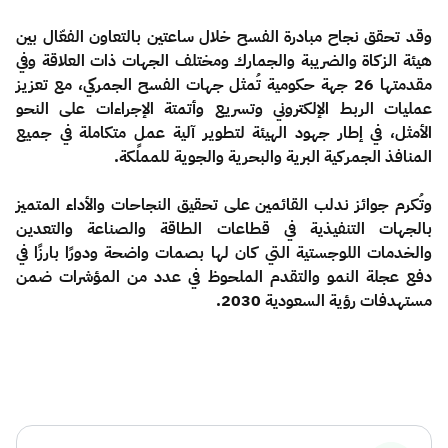
وقد تحقق نجاح مبادرة الفسح خلال ساعتين بالتعاون الفعّال بين
هيئة الزكاة والضريبة والجمارك ومختلف الجهات ذات العلاقة وفي
مقدمتها 26 جهة حكومية تُمثل جهات الفسح الجمركي، مع تعزيز
عمليات الربط الإلكتروني وتسريع وأتمتة الإجراءات على النحو
الأمثل، في إطار جهود الهيئة لتطوير آلية عملٍ متكاملة في جميع
المنافذ الجمركية البرية والبحرية والجوية للمملكة
.
​وتُكرم جوائز ندلب القائمين على تحقيق النجاحات والأداء المتميز
بالجهات التنفيذية في قطاعات الطاقة والصناعة والتعدين
والخدمات اللوجستية التي كان لها بصمات واضحة ودورًا بارزًا في
دفع عجلة النمو والتقدم الملحوظ في عدد من المؤشرات ضمن
مستهدفات رؤية السعودية 2030.