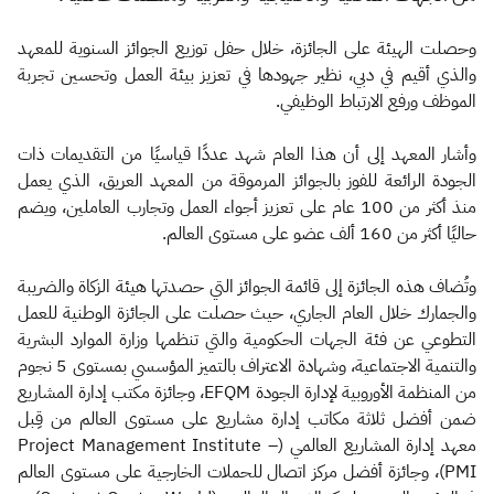
وحصلت الهيئة على الجائزة، خلال حفل توزيع الجوائز السنوية للمعهد
والذي أقيم في دبي، نظير جهودها في تعزيز بيئة العمل وتحسين تجربة
الموظف ورفع الارتباط الوظيفي.
وأشار المعهد إلى أن هذا العام شهد عددًا قياسيًا من التقديمات ذات
الجودة الرائعة للفوز بالجوائز المرموقة من المعهد العريق، الذي يعمل
منذ أكثر من 100 عام على تعزيز أجواء العمل وتجارب العاملين، ويضم
حاليًا أكثر من 160 ألف عضو على مستوى العالم.
وتُضاف هذه الجائزة إلى قائمة الجوائز التي حصدتها هيئة الزكاة والضريبة
والجمارك خلال العام الجاري، حيث حصلت على الجائزة الوطنية للعمل
التطوعي عن فئة الجهات الحكومية والتي تنظمها وزارة الموارد البشرية
والتنمية الاجتماعية، وشهادة الاعتراف بالتميز المؤسسي بمستوى 5 نجوم
من المنظمة الأوروبية لإدارة الجودة EFQM، وجائزة مكتب إدارة المشاريع
ضمن أفضل ثلاثة مكاتب إدارة مشاريع على مستوى العالم من قِبل
معهد إدارة المشاريع العالمي (Project Management Institute –
PMI)، وجائزة أفضل مركز اتصال للحملات الخارجية على مستوى العالم