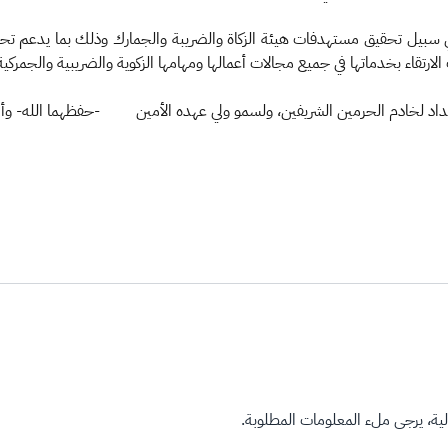
 في سبيل تحقيق مستهدفات هيئة الزكاة والضريبة والجمارك وذلك بما يدعم تحقي
ارتقاء بخدماتها في جميع مجالات أعمالها ومهامها الزكوية والضريبية والجمركية
لسداد لخادم الحرمين الشريفين، ولسمو ولي عهده الأمين -حفظهما الله- وأن يُد
ة، يرجى ملء المعلومات المطلوبة.