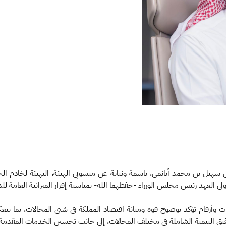
 سهيل بن محمد أبانمي، باسمة ونيابة عن منسوبي الهيئة، التهنئة لخادم ال
رئيس مجلس الوزراء -حفظهما الله- بمناسبة إقرار الميزانية العامة للدولة للعام الما
رات وأرقام تؤكد بوضوح قوة ومتانة اقتصاد المملكة في شتى المجالات، بما ي