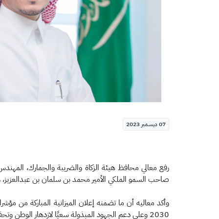
07 ديسمبر 2023
رفع معالي محافظ هيئة الزكاة والضريبة والجمارك، المهندس
صاحب السمو الملكي الأمير محمد بن سلمان بن عبدالعزيز، ولي العهد 
وأكد معاليه أن ما تضمنه إعلان الميزانية المباركة من مؤش
2030 وعلى دعم الجهود المبذولة سعيًا لازدهار الوطن وتحقيق التنمية الشاملة في مختلف المجالات، إلى جانب تحسين الخدمات المقدمة والارتقاء بها بما يحقق الطموحات.