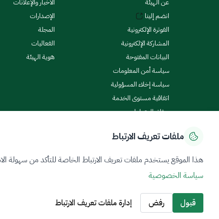
عن الهيئة
الأخبار والإعلانات
انضم إلينا
الإصدارات
الفوترة الإلكترونية
المجلة
المشاركة الإلكترونية
الفعاليات
البيانات المفتوحة
هوية الهيئة
سياسة أمن المعلومات
سياسة إخلاء المسؤولية
اتفاقية مستوى الخدمة
ميثاق المتعاملين
ملفات تعريف الارتباط
سياسة الخصوصية
شروط الاستخدام
خريطة الموقع
هذا الموقع يستخدم ملفات تعريف الارتباط الخاصة للتأكد من سهولة الا
سياسة الخصوصية
جميع الحقوق محفوظة 2026 © ZATCA.GOV.SA
تم تطويره وصيانته بواسطة هيئة الزكاة والضريبة والجمارك
قبول
رفض
إدارة ملفات تعريف الارتباط
آخر تحديث للموقع في
06 أغسطس 2026 10:09 م