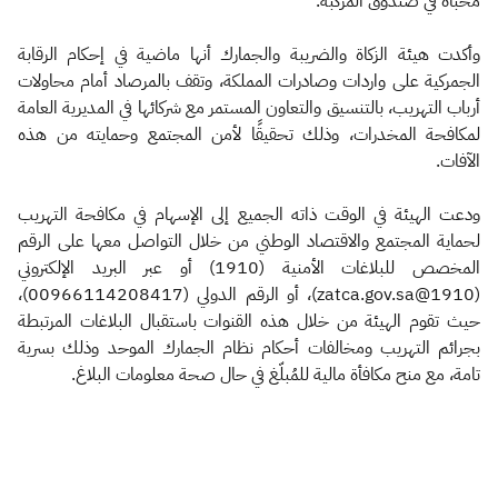
مُخبأة في صندوق المركبة.
وأكدت هيئة الزكاة والضريبة والجمارك أنها ماضية في إحكام الرقابة
الجمركية على واردات وصادرات المملكة، وتقف بالمرصاد أمام محاولات
أرباب التهريب، بالتنسيق والتعاون المستمر مع شركائها في المديرية العامة
لمكافحة المخدرات، وذلك تحقيقًا لأمن المجتمع وحمايته من هذه
الآفات.
ودعت الهيئة في الوقت ذاته الجميع إلى الإسهام في مكافحة التهريب
لحماية المجتمع والاقتصاد الوطني من خلال التواصل معها على الرقم
المخصص للبلاغات الأمنية (1910) أو عبر البريد الإلكتروني
(1910@zatca.gov.sa)، أو الرقم الدولي (00966114208417)،
حيث تقوم الهيئة من خلال هذه القنوات باستقبال البلاغات المرتبطة
بجرائم التهريب ومخالفات أحكام نظام الجمارك الموحد وذلك بسرية
تامة، مع منح مكافأة مالية للمُبلّغ في حال صحة معلومات البلاغ.