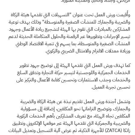
الرياض، وجدة، والخبر، والمدينة المنورة.
وأُقيمت ورش العمل تحت عنوان "التسهيلات التي تقدمها هيئة الزكاة
والضريبة والجمارك للمنشآت الصغيرة والمتوسطة" وذلك بهدف توعية
المشاركين بالمبادرات التي تقوم بها الهيئة لتشجيع ريادة الأعمال وجهود
تيسير الإجراءات وتطويرها عبر الرقمنة والحلول المتكاملة الحديثة لدعم
المنشآت الصغيرة والمتوسطة، بما يسهم في تنمية الاقتصاد الوطني
وزيادة معدلات الالتزام والامتثال الضريبي والزكوي.
كما تهدف ورش العمل التي تقدمها الهيئة إلى توضيح جهود تطوير
الخدمات الجمركية واللوجستية لتيسير حركة التجارة وتدفق السلع
والخدمات وجذب الاستثمارات وتحسين كفاءة الأعمال والتركيز على
تحسين تجربة العميل.
وتشمل أجندة ورش العمل تقديم نبذة عن هيئة الزكاة والضريبة
والجمارك، وتوضيح التزاماتها نحو المكلفين، إضافة إلى مسؤولية
المكلفين تجاه الهيئة، مع تعريف المشاركين بأهم الخدمات الزكوية
والضريبية والجمركية التي تقدمها الهيئة عبر موقعها الإلكتروني وتطبيق
زاتكا (ZATCA) للأجهزة الذكية، ثم عرض آلية التسجيل وتعديل البيانات