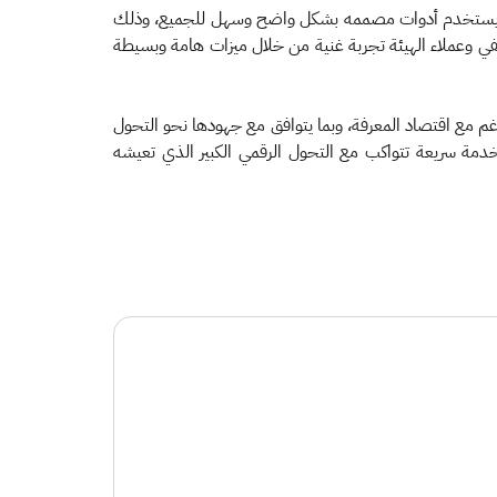
سية، هي السهولة والسرعة والكفاءة، إذ يستخدم أدوات مصممه بشكل واضح وسهل للجميع، وذلك
لفي وعملاء الهيئة تجربة غنية من خلال ميزات هامة وبسيطة
تهدفات رؤية المملكة 2030 التي ركزت على التحول الرقمي والتناغم مع اقتصاد المعرفة، وبما يتوافق مع جهودها نحو التحول
خدمة سريعة تتواكب مع التحول الرقمي الكبير الذي تعيشه