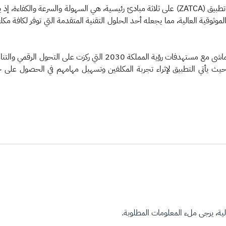
وبينت الزكاة والضريبة والجمارك أنها حرصت على أن يستند تطبيق (ZATCA) على ثلاثة مبادئ رئي
وثوقية العالية، مما يجعله أحد الحلول التقنية المتقدمة التي توفر لكافة مك
وأكدت الهيئة على استمرارها في تطوير خدماتها الرقمية بما يتماشى مع مس
 حيث يأتي التطبيق لإثراء تجربة المكلفين وتسهيل مهامهم في الحصول على 
ة، يرجى ملء المعلومات المطلوبة.