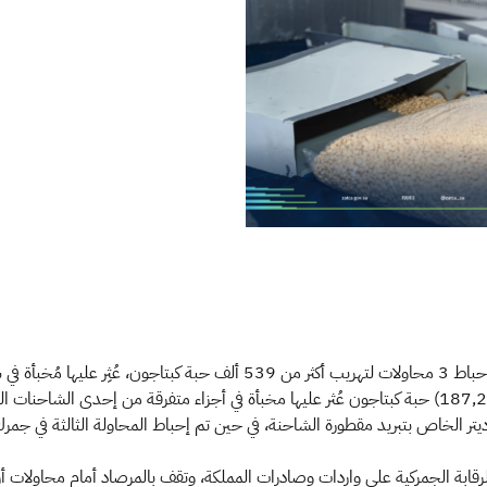
لكة عبر المنفذ.
وأوضحت الهيئة أنه في المحاولة الأولى تم إحباط تهريب (187,200) حبة كبتاجون عُثر عليها مخبأة في أجزاء م
الرقابة الجمركية على واردات وصادرات المملكة، وتقف بالمرصاد أمام محاولات أ