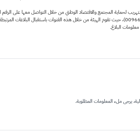
(1910@zatca.gov.sa)، أو الرقم الدولي (00966114208417)، حيث تقوم الهيئة من خلال هذه القنوات با
معلومات البلاغ.
ة، يرجى ملء المعلومات المطلوبة.