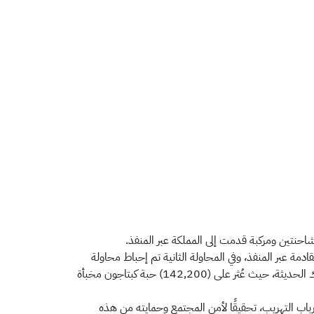
تفرقة من إحدى الشاحنات القادمة عبر المنفذ، وفي المحاولة الثانية تم إحباط محاولة
تهريب (210,400) حبة كبتاجون عُثر عليها مخبأة بداخل الرديتر الخاص بتبريد مقطورة الشاحنة، في حين تم إحباط المحاولة الثالثة في جمرك الحديثة، حيث عُثر على (142,200) حبة كبتاجون مخبأة
رباب التهريب، تحقيقًا لأمن المجتمع وحمايته من هذه