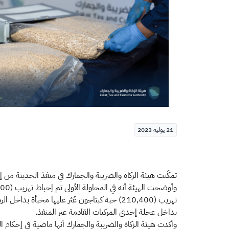
21 يوليه 2023
تمكّنت هيئة الزكاة والضريبة والجمارك في منفذ الحديثة من إحباط 3 محاولات لتهريب أكثر من 539 ألف حبة كبتاجون، عُثِر عليها مُخبأة في شاحنتين ومركبة قدمت إلى المم
بداخل عجلة إحدى المركبات القادمة عبر المنفذ.
وأكدت هيئة الزكاة والضريبة والجمارك أنها ماضية في إحكام 