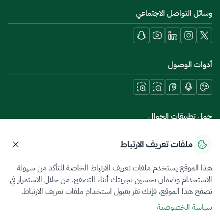
وسائل التواصل الاجتماعي
أدوات الوصول
حمل تطبيقات الجوال
ملفات تعريف الارتباط
هذا الموقع يستخدم ملفات تعريف الارتباط الخاصة للتأكد من سهولة
سياسة الخصوصية
شروط الاستخدام
خريطة الموقع
الاستخدام وضمان تحسين تجربتك أثناء التصفح. من خلال الاستمرار في
تصفح هذا الموقع، فإنك تقر بقبول استخدام ملفات تعريف الارتباط.
جميع الحقوق محفوظة 2026 © ZATCA.GOV.SA
سياسة الخصوصية
تم تطويره وصيانته بواسطة هيئة الزكاة والضريبة والجمارك