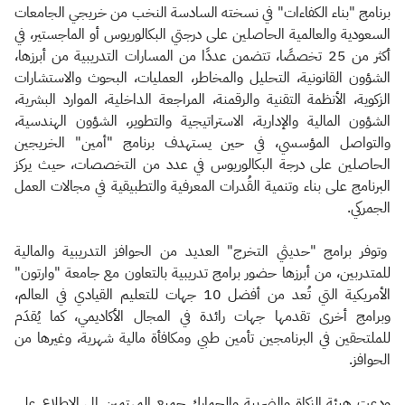
برنامج "بناء الكفاءات" في نسخته السادسة النخب من خريجي الجامعات
السعودية والعالمية الحاصلين على درجتي البكالوريوس أو الماجستير، في
أكثر من 25 تخصصًا، تتضمن عددًا من المسارات التدريبية من أبرزها،
الشؤون القانونية، التحليل والمخاطر، العمليات، البحوث والاستشارات
الزكوية، الأنظمة التقنية والرقمنة، المراجعة الداخلية، الموارد البشرية،
الشؤون المالية والإدارية، الاستراتيجية والتطوير، الشؤون الهندسية،
والتواصل المؤسسي، في حين يستهدف برنامج "أمين" الخريجين
الحاصلين على درجة البكالوريوس في عدد من التخصصات، حيث يركز
البرنامج على بناء وتنمية القُدرات المعرفية والتطبيقية في مجالات العمل
الجمركي.
وتوفر برامج "حديثي التخرج" العديد من الحوافز التدريبية والمالية
للمتدربين، من أبرزها حضور برامج تدريبية بالتعاون مع جامعة "وارتون"
الأمريكية التي تُعد من أفضل 10 جهات للتعليم القيادي في العالم،
وبرامج أخرى تقدمها جهات رائدة في المجال الأكاديمي، كما يُقدَم
للملتحقين في البرنامجين تأمين طبي ومكافأة مالية شهرية، وغيرها من
الحوافز.
ودعت هيئة الزكاة والضريبة والجمارك جميع المهتمين إلى الاطلاع على