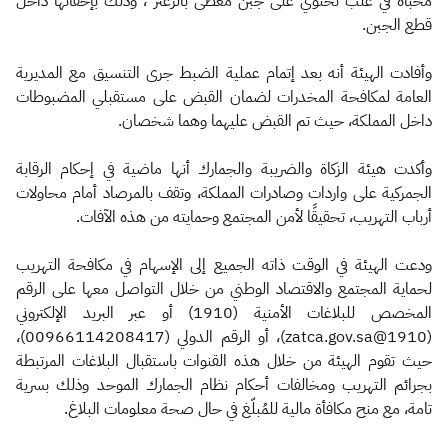
مُخبأة في علب تحتوي على جبن مغطى بالزعتر"، وذلك بإخفائها داخل
قطع الجبن.
وأفادت الهيئة أنه بعد إتمام عملية الضبط جرى التنسيق مع المديرية
العامة لمكافحة المخدرات لضمان القبض على مستقبلي المضبوطات
داخل المملكة، حيث تم القبض عليهما وهما شخصان.
وأكدت هيئة الزكاة والضريبة والجمارك أنها ماضية في إحكام الرقابة
الجمركية على واردات وصادرات المملكة، وتقف بالمرصاد أمام محاولات
أرباب التهريب، تحقيقًا لأمن المجتمع وحمايته من هذه الآفات.
ودعت الهيئة في الوقت ذاته الجميع إلى الإسهام في مكافحة التهريب
لحماية المجتمع والاقتصاد الوطني من خلال التواصل معها على الرقم
المخصص للبلاغات الأمنية (1910) أو عبر البريد الإلكتروني
(1910@zatca.gov.sa)، أو الرقم الدولي (00966114208417)،
حيث تقوم الهيئة من خلال هذه القنوات باستقبال البلاغات المرتبطة
بجرائم التهريب ومخالفات أحكام نظام الجمارك الموحد وذلك بسرية
تامة، مع منح مكافأة مالية للمُبلّغ في حال صحة معلومات البلاغ.