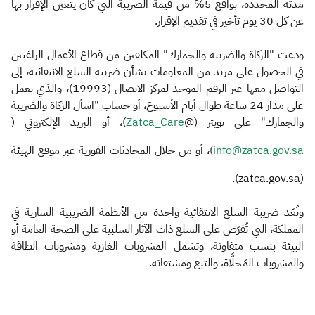
مدته المحددة، بواقع 5% من قيمة الضريبة التي كان يتعين الإقرار بها
عن كل 30 يوم تأخير في تقديم الإقرار.
ودعت "الزكاة والضريبة والجمارك" المكلفين من قطاع الأعمال الراغبين
في الحصول على مزيد من المعلومات بشأن ضريبة السلع الانتقائية، إلى
التواصل معها عبر الرقم الموحد لمركز الاتصال (19993)، والذي يعمل
على مدار 24 ساعة طوال أيام الأسبوع، أو حساب "اسأل الزكاة والضريبة
والجمارك" على تويتر (@
Zatca_Care
)، أو البريد الإلكتروني (
info@zatca.gov.sa
)، أو من خلال المحادثات الفورية عبر موقع الهيئة
(zatca.gov.sa).
وتُعَد ضريبة السلع الانتقائية واحدة من الأنظمة الضريبية السارية في
المملكة، التي تُفرَض على السلع ذات الآثار السلبية على الصحة العامة أو
البيئة بنسب متفاوتة، وتشمل المشروبات الغازية ومشروبات الطاقة
والمشروبات المُحلَّاة، والتبغ ومشتقاته.​