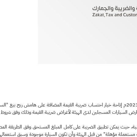
بدأت هيئة الزكاة والضريبة والجمارك اليوم السبت 1 يوليو 2023م إتاحة خيار احتساب ضريبة القيمة ال
عارض السيارات المسجلين لدى الهيئة لأغراض ضريبة القيمة وذلك وفق شروط
، حيث يمكن تطبيق الضريبة على كامل المبلغ المستحق وفق الطريقة المطبقة
ستعملة مؤهلة" من قبل الهيئة وأن تكون السيارة موجودة وسبق استعمالها دا