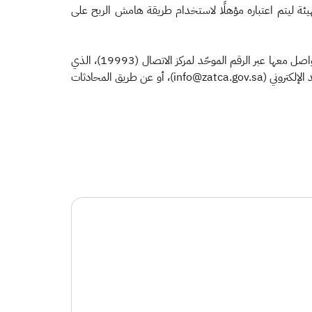
ئة ليتم اعتباره مؤهلًا لاستخدام طريقة هامش الربح على
ودعت هيئة الزكاة والضريبة والجمارك عند وجود أي استفسار بشأن طريقة احتساب هامش ربح بيع السيارات المستعملة المؤهلة، إلى التواصل معها عبر الرقم الموحّد لمركز الاتصال (19993)، الذي
يعمل على مدار الساعة طوال أيام الأسبوع، أو من خلال حساب "اسأل الزكاة والضريبة والجمارك" على تويتر (Zatca_Care@) أو عبر البريد الإلكتروني (info@zatca.gov.sa)، أو عن طريق المحادثات