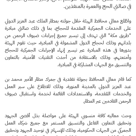
في صالتي الحج والعمرة بالمنفذين.
واطّلع معالي محافظ الهيئة خلال جولته بمطار الملك عبد العزيز الدولي
على الخدمات الجمركية المقدمة للحجاج، بما في ذلك صالتي مبادرة
"طريق مكة" التي تهدف إلى تيسير جميع إجراءات ضيوف الرحمن من
بلدانهم وذلك لحجاج الدول المشمولة في المبادرة، حيث تقوم الهيئة
بدورها في هذه المبادرة عبر تيسير إنهاء الإجراءات الجمركية للحجاج
وأمتعتهم، وذلك بالاستفادة من أحدث التقنيات الأمنية، بالتعاون
والتنسيق مع الجهات المشاركة في المبادرة.
كما قام معالي المحافظ بجولة تفقدية في جمرك مطار الأمير محمد بن
عبد العزيز الدولي بالمدينة المنورة، وذلك للاطلاع على سير العمل
والخدمات المُقدمة، والاستعدادات القائمة لخدمة واستقبال ضيوف
الرحمن القادمين عبر المطار.
وحث معاليه كافة منسوبي الهيئة على مواصلة بذل أقصى الجهود
وتحقيق التعاون الفاعل والتنسيق المستمر مع جميع شركاء العمل
الجمركي من الجهات الحكومية، وذلك للإسهام في توحيد الجهود وتحقيق