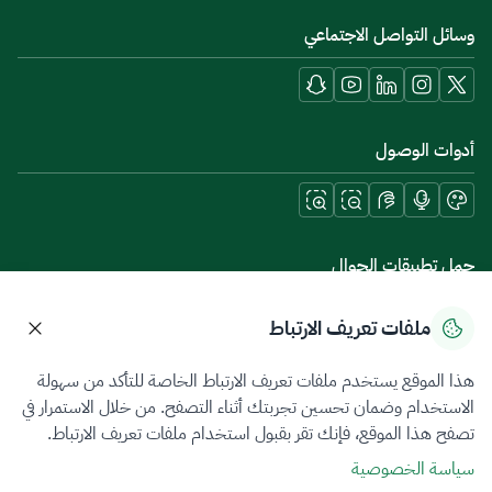
وسائل التواصل الاجتماعي
أدوات الوصول
حمل تطبيقات الجوال
ملفات تعريف الارتباط
هذا الموقع يستخدم ملفات تعريف الارتباط الخاصة للتأكد من سهولة
سياسة الخصوصية
شروط الاستخدام
خريطة الموقع
الاستخدام وضمان تحسين تجربتك أثناء التصفح. من خلال الاستمرار في
تصفح هذا الموقع، فإنك تقر بقبول استخدام ملفات تعريف الارتباط.
جميع الحقوق محفوظة 2026 © ZATCA.GOV.SA
سياسة الخصوصية
تم تطويره وصيانته بواسطة هيئة الزكاة والضريبة والجمارك