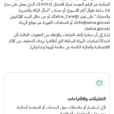
المبادرة عبر الرقم الموحد لمركز الاتصال (19993)، الذي يعمل على مدار
24 ساعة طوال أيام الأسبوع، أو حساب "اسأل الزكاة والضريبة
والجمارك" على تويتر (@Zatca_Care)، أو من خلال البريد الإلكتروني
(info@zatca.gov.sa)، أو المحادثات الفورية عبر موقع الهيئة
(zatca.gov.sa).
يُشار إلى أن مبادرة إلغاء الغرامات والإعفاء من العقوبات المالية تأتي
امتدادًا لمبادرات الهيئة السابقة التي أطلقتها بهدف التخفيف من الآثار
الاقتصادية والمالية الناتجة عن جائحة كورونا وتداعياتها.​
التعليقات والاقتراحات
لأي استفسار أو ملاحظات حول الخدمات أو الصفحة الحالية،
يرجى ملء المعلومات المطلوبة.