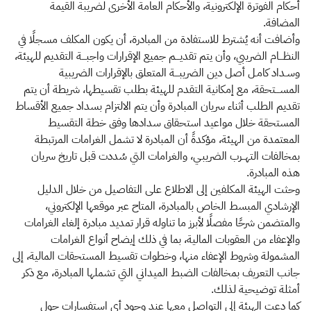
أحكام الفوترة الإلكترونية، والأحكام العامة الأخرى لضريبة القيمة
المضافة.
وأضافت أنه يُشترط للاستفادة من المبادرة، أن يكون المكلف مسجلًا في
النظـــام الضريبي، وأن يتم تقديـــم جميع الإقرارات واجبـــة التقديم للهيئة،
وسـداد كامـل أصل دين الضريبـــة المتعلق بالإقرارات الضريبية
المســـتحقة، مع إمكانية التقدم للهيئة بطلب تقسيطها، شريطة أن يتم
تقديم الطلب أثناء سريان المبادرة وأن يتم الالتزام بسداد جميع الأقساط
المستحقة خلال مواعيد استحقاق سدادها وفق خطة التقسيط
المعتمدة من الهيئة، مؤكدةً أن المبادرة لا تشمل الغرامات المرتبطة
بمخالفات التهــرب الضريبـي، والغرامات التي سُددت قبل تاريخ سريان
هذه المبادرة.
وحثت الهيئة المكلفين إلى الاطلاع على التفاصيل من خلال الدليل
الإرشادي المبسط الخاص بالمبادرة، المتاح عبر موقعها الإلكتروني،
والمتضمن شرحًا مفصلًا لأبرز ما تناوله قرار تمديد مبادرة إلغاء الغرامات
والإعفاء من العقوبات المالية، بما في ذلك إيضاح أنواع الغرامات
المشمولة وشروط الإعفاء منها، وخطوات تقسيط المستحقات المالية، إلى
جانب التعريف بمخالفات الضبط الميداني التي تشملها المبادرة، مع ذكر
أمثلة توضيحية لذلك.
كما دعت الهيئة إلى التواصل معها عند وجود أي استفسارات حول