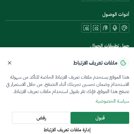
أدوات الوصول
حمل تطبيقات الجوال
ملفات تعريف الارتباط
هذا الموقع يستخدم ملفات تعريف الارتباط الخاصة للتأكد من سهولة
سياسة الخصوصية
شروط الاستخدام
خريطة الموقع
الاستخدام وضمان تحسين تجربتك أثناء التصفح. من خلال الاستمرار في
تصفح هذا الموقع، فإنك تقر بقبول استخدام ملفات تعريف الارتباط.
جميع الحقوق محفوظة 2026 © ZATCA.GOV.SA
سياسة الخصوصية
تم تطويره وصيانته بواسطة هيئة الزكاة والضريبة والجمارك
آخر تحديث للموقع في
07 أغسطس 2026 08:14 ص
قبول
رفض
إدارة ملفات تعريف الارتباط