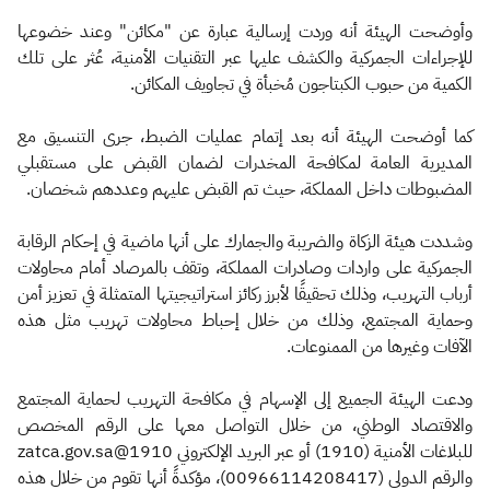
وأوضحت الهيئة أنه وردت إرسالية عبارة عن "مكائن" وعند خضوعها
للإجراءات الجمركية والكشف عليها عبر التقنيات الأمنية، عُثر على تلك
الكمية من حبوب الكبتاجون مُخبأة في تجاويف المكائن.
كما أوضحت الهيئة أنه بعد إتمام عمليات الضبط، جرى التنسيق مع
المديرية العامة لمكافحة المخدرات لضمان القبض على مستقبلي
المضبوطات داخل المملكة، حيث تم القبض عليهم وعددهم شخصان.
وشددت هيئة الزكاة والضريبة والجمارك على أنها ماضية في إحكام الرقابة
الجمركية على واردات وصادرات المملكة، وتقف بالمرصاد أمام محاولات
أرباب التهريب، وذلك تحقيقًا لأبرز ركائز استراتيجيتها المتمثلة في تعزيز أمن
وحماية المجتمع، وذلك من خلال إحباط محاولات تهريب مثل هذه
الآفات وغيرها من الممنوعات.
ودعت الهيئة الجميع إلى الإسهام في مكافحة التهريب لحماية المجتمع
والاقتصاد الوطني، من خلال التواصل معها على الرقم المخصص
للبلاغات الأمنية (1910) أو عبر البريد الإلكتروني 1910@zatca.gov.sa
والرقم الدولي (00966114208417)، مؤكدةً أنها تقوم من خلال هذه