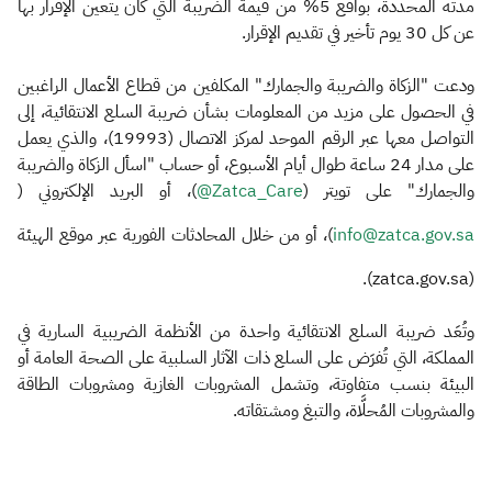
مدته المحددة، بواقع 5% من قيمة الضريبة التي كان يتعين الإقرار بها
عن كل 30 يوم تأخير في تقديم الإقرار.
ودعت "الزكاة والضريبة والجمارك" المكلفين من قطاع الأعمال الراغبين
في الحصول على مزيد من المعلومات بشأن ضريبة السلع الانتقائية، إلى
التواصل معها عبر الرقم الموحد لمركز الاتصال (19993)، والذي يعمل
على مدار 24 ساعة طوال أيام الأسبوع، أو حساب "اسأل الزكاة والضريبة
والجمارك" على تويتر (
Zatca_Care@​
)، أو البريد الإلكتروني (
info@zatca.gov.sa
)، أو من خلال المحادثات الفورية عبر موقع الهيئة
(zatca.gov.sa).
وتُعَد ضريبة السلع الانتقائية واحدة من الأنظمة الضريبية السارية في
المملكة، التي تُفرَض على السلع ذات الآثار السلبية على الصحة العامة أو
البيئة بنسب متفاوتة، وتشمل المشروبات الغازية ومشروبات الطاقة
والمشروبات المُحلَّاة، والتبغ ومشتقاته.​