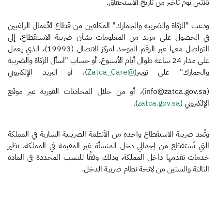
ثلاثين يوم تأخير من تاريخ الاستحقاق.
ودعت "الزكاة والضريبة والجمارك" المكلفين من قطاع الأعمال الراغبين
في الحصول على مزيد من المعلومات بشأن ضريبة الاستقطاع، إلى
التواصل معها عبر الرقم الموحد لمركز الاتصال (19993)، الذي يعمل
على مدار 24 ساعة طوال أيام الأسبوع، أو حساب "اسأل الزكاة والضريبة
والجمارك" على تويتر(
@Zatca_Care
)، أو البريد الإلكتروني
(info@zatca.gov.sa)، أو من خلال المحادثات الفورية عبر موقع
الإلكتروني (
zatca.gov.sa​
).
وتُعد ضريبة الاستقطاع واحدة من الأنظمة الضريبية السارية في المملكة
التي تُستقطَع من إجمالي دخل المنشأة غير المقيمة في المملكة، نظير
خدمات تقدمها داخل المملكة، وذلك وفقًا للنسب المحددة في المادة
الثالثة والستين من لائحة نظام ضريبة الدخل.