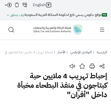
English
موقع حكومي رسمي تابع لحكومة المملكة العربية السعودية
كيف تتحقق
الرئيسية
التواصل الإعلامي
الأخبار
إحباط تهريب 4 ملايين حبة كبتاجون في منفذ البطحاء مخبأة داخل "أفران"
بحث
إحباط تهريب 4 ملايين حبة
كبتاجون في منفذ البطحاء مخبأة
بحث AI
بحث
داخل "أفران"
اقتراحات