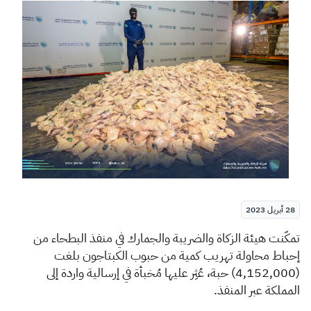
الزكاة
الجمارك
ضريبة القيمة المضافة
الإقرار الضريبي
التصرفات العقارية
28 أبريل 2023
​​تمكّنت هيئة الزكاة والضريبة والجمارك في منفذ البطحاء من
إحباط محاولة تهريب كمية من حبوب الكبتاجون بلغت
(4,152,000) حبة، عُثِر عليها مُخبأة في إرسالية واردة إلى
المملكة عبر المنفذ
.