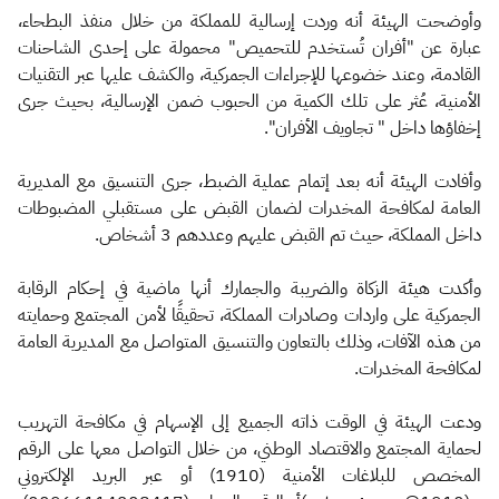
وأوضحت الهيئة أنه وردت إرسالية للمملكة من خلال منفذ البطحاء،
عبارة عن "أفران تُستخدم للتحميص" محمولة على إحدى الشاحنات
القادمة، وعند خضوعها للإجراءات الجمركية، والكشف عليها عبر التقنيات
الأمنية، عُثر على تلك الكمية من الحبوب ضمن الإرسالية، بحيث جرى
إخفاؤها داخل " تجاويف الأفران".
وأفادت الهيئة أنه بعد إتمام عملية الضبط، جرى التنسيق مع المديرية
العامة لمكافحة المخدرات لضمان القبض على مستقبلي المضبوطات
داخل المملكة، حيث تم القبض عليهم وعددهم 3 أشخاص.
وأكدت هيئة الزكاة والضريبة والجمارك أنها ماضية في إحكام الرقابة
الجمركية على واردات وصادرات المملكة، تحقيقًا لأمن المجتمع وحمايته
من هذه الآفات، وذلك بالتعاون والتنسيق المتواصل مع المديرية العامة
لمكافحة المخدرات.
ودعت الهيئة في الوقت ذاته الجميع إلى الإسهام في مكافحة التهريب
لحماية المجتمع والاقتصاد الوطني، من خلال التواصل معها على الرقم
المخصص للبلاغات الأمنية (1910) أو عبر البريد الإلكتروني