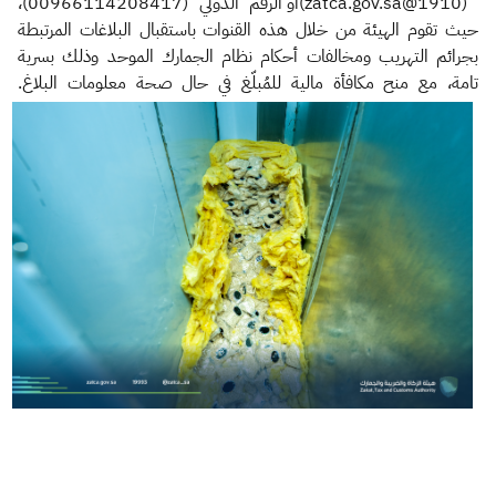
(1910@zatca.gov.sa)أو الرقم الدولي (00966114208417)،
حيث تقوم الهيئة من خلال هذه القنوات باستقبال البلاغات المرتبطة
بجرائم التهريب ومخالفات أحكام نظام الجمارك الموحد وذلك بسرية
تامة، مع منح مكافأة مالية للمُبلّغ في حال صحة معلومات البلاغ.