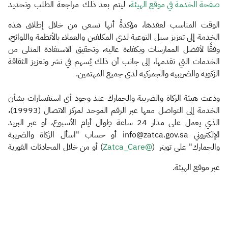
صفحة الخدمة في موقع الهيئة​
، ليتم بعد ذلك مراجعة الطلب وتحديد
الوقت المناسب لعقدها، مؤكدةً أنها تسعى من خلال إطلاق هذه
الخدمة إلى تعزيز سبل التوعية لدى المكلفين والعملاء بالأنظمة واللوائح،
وفقًا لأفضل الممارسات وبكفاءة عاليه، وتحقيق الاستفادة المثلى من
الخدمات التي تقدمها، إلى جانب أن ذلك يُسهم في نشر وتعزيز الثقاقة
الزكوية والضريبية والجمركية لدى جميع المهتمين.
ودعت هيئة الزكاة والضريبة والجمارك عند وجود أي استفسارات بشأن
الخدمة إلى التواصل معها عبر الرقم الموحد لمركز الاتصال (19993)،
الذي يعمل على مدار 24 ساعة طِوال أيام الأسبوع، أو عبر البريد
الإلكتروني info@zatca.gov.sa أو حساب "اسأل الزكاة والضريبة
والجمارك" على تويتر (
@Zat​ca_Care​
) أو من خلال المحادثات الفورية
عبر موقع الهيئة.