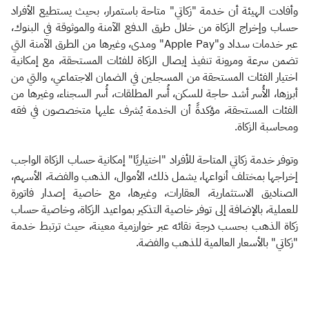
وأفادت الهيئة أن خدمة "زكاتي" متاحة باستمرار، بحيث يستطيع الأفراد
حساب وإخراج الزكاة من خلال طرق الدفع الآمنة والموثوقة في البنوك،
عبر خدمات سداد و"Apple Pay" ومدى، وغيرها من الطرق الآمنة التي
تضمن سرعة ومرونة تنفيذ إيصال الزكاة للفئات المستحقة، مع إمكانية
اختيار الفئات المستحقة من المسجلين في الضمان الاجتماعي، والتي من
أبرزها، الأُسر أشد حاجة للسكن، أُسر المطلقات، أُسر السجناء، وغيرها من
الفئات المستحقة، مؤكدةً أن الخدمة يُشرف عليها متخصصون في فقه
ومحاسبة الزكاة.
وتوفر خدمة زكاتي المتاحة للأفراد "اختياريًا" إمكانية حساب الزكاة الواجب
إخراجها بمختلف أنواعها، يشمل ذلك، الأموال، الذهب والفضة، الأسهم،
الصناديق الاستثمارية، العقارات، وغيرها، مع خاصية إصدار فاتورة
للعملية، بالإضافة إلى توفر خاصية التذكير بمواعيد الزكاة، وخاصية حساب
زكاة الذهب بحسب درجة نقائه عبر خوارزمية معينة، حيث ترتبط خدمة
"زكاتي" بالأسعار العالمية للذهب والفضة.​