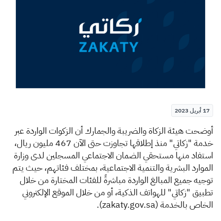
الزكاة
الجمارك
ضريبة القيمة المضافة
الإقرار الضريبي
التصرفات العقارية
17 أبريل 2023
​​​​​​أوض
حت هيئة الزكاة والضريبة والجمارك أن الزكوات الواردة عبر
خدمة "زكاتي" منذ إطلاقها تجاوزت
حتى الآن 467 مليون ريال،
استفاد منها مستحقي الضمان الاجتماعي المسجلين لدى وزارة
الموارد البشرية والتنمية الاجتماعية، بمختلف فئاتهم، حيث يتم
توجيه جميع المبالغ الواردة مباشرةً للفئات المختارة من خلال
تطبيق "زكاتي" للهواتف الذكية، أو من خلال الموقع الإلكتروني
الخاص بالخدمة
(zakaty.g
.sa
ov
)
.