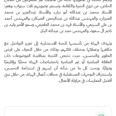
الخاص، من ذوي الخبرة والكفاءة، وتستمر عضويتهم ثلاث سنوات، وهم:
الأستاذ محمد بن عبدالله أبو نيان، والأستاذ عبدالعزيز بن محمد
العنيزان، والمهندس عبدالله بن عبدالرحمن العبيكان، والمهندس أحمد
بن علي السبيعي، والأستاذ فهد بن محمد الطعيمي، وسمو الأمير وليد بن
ناصر آل سعود، والمهندس حمد بن عبدلله البكر.
وتهدف الهيئة من تأسيسها للجنة الاستشارية إلى تعزيز التواصل مع
مكلفيها وعملائها بمختلف فئاتهم، وذلك من خلال التعرف على فرص
التطوير والتحسين، حيث تختص اللجنة بمناقشة الموضوعات ذات
العلاقة المباشرة أو غير المباشرة باختصاصات الهيئة محليًا وإقليميًا
ودوليًا، وبحث كل ما من شأنه أن يُسهم في استدامة التحسين،
واستشراف التوجهات المستقبلية في مجالات أعمال الهيئة، من خلال تبني
أفضل الممارسات في مزاولة الأعمال.