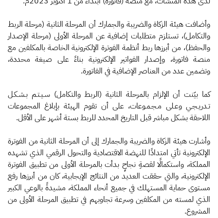
لدى هذه المنشآت، مع منصة (فاتورة) ابتداءً من 1 أكتوبر 2023م.
وأضافت هيئة الزكاة والضريبة والجمارك أن المرحلة الثانية (مرحلة الربط
والتكامل)، تستلزم متطلبات إضافية عن المرحلة الأولى (مرحلة الإصدار
والحفظ)، من أبرزها ربط أنظمة الفوترة الإلكترونية الخاصة بالمكلفين مع
منصة فاتورة، وإصدار الفواتير الإلكترونية بناءً على صيغة محددة،
وتضمين عدد من العناصر الإضافية في الفاتورة.
كما بيّنت أن الإلزام بالمرحلة الثانية (الربط والتكامل) سـيـتـم بـشـكـل
تـدريـجـي وعـلى مـجـمـوعات، على أن تقوم الهيئة بإبلاغ المجموعات
اللاحقة بشكل مباشر قبل التاريخ المحدد للربط بستة أشهر على الأقل.
وأشارت هيئة الزكاة والضريبة والجمارك إلى أن المرحلة الثانية من الفوترة
الإلكترونية تأتي امتدادًا للنهضة الاقتصادية والتحول الرقمي الذي تشهده
المملكة، واستكمالًا لقصةِ نجاحٍ بدأت بالمرحلة الأولى من تطبيق الفوترة
الإلكترونية، والتي حققت العديد من النتائج الإيجابية، كان من أبرزها رفع
مستوى حماية المستهلك في جميع أنحاء المملكة، مشيدةً بالوعي الكبير
الذي لمسته من المكلفين وسرعة تجاوبهم في تطبيق المرحلة الأولى من
المشروع.