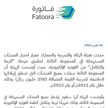
الزكاة
الجمارك
ضريبة القيمة المضافة
الإقرار الضريبي
التصرفات العقارية
24 مارس 2023
​​​​​​​حددت
هيئة
الزكاة
والضريبة
والجمارك
معيار
اختيار
المنشآت
المستهدفة
في
المجموعة
الثالثة
لتطبيق
مرحلة
"الربط
والتكامل"
من
الفوترة
الإلكترونية،
حيث
أوضحت
الهيئة
أن
المجموعة
الثالثة
شملت
جميع
المنشآت
التي
تتجاوز
إيراداتها
الخاضعة
لضريبة
القيمة
المضافة
(
250
مليون
ريال)
وذلك
خلال
عام
2021
م
أو
عام
2022
م
.
وأوضحت الهيئة أنها ستقوم بإشعار جميع المنشآت المستهدفة في
المجموعة الثالثة، وذلك تمهيدًا لربط وتكامل أنظمة الفوترة الإلكترونية