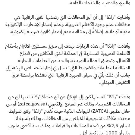
والتبغ، والذهب، والخدمات العامة.
وأشارت "زاتكا" إلى أن أبرز المخالفات التي رصدتها الفرق الرقابية هي
مخالفات عدم وجود الأختام الضريبية، وعدم إصدار الإشعارات الإلكترونية
مدينة أو دائنة، إضافةً إلى مخالفة عدم إصدار فاتورة ضريبية إلكترونية.
وأفادت "زاتكا" أن هذه الزيـارات تهدف إلى تعزيز مســــتوى الالتزام بـأحكـام
الأنظمـة الضريبية الســــاريـة في المملكـة لـدى المكلفين من قطـاع
الأعمـال، وتحقيق العدالة الضريبية، والحـد من التعـاملات التجارية
المخالفة للتعليمات والضوابط التي تـدخـل في إطار اختصــــاص الهيئة، إلى
جانب أن ذلك يأتي في سياق الجهود الرقابية التي تنفذها بواسطة فرق
التفتيش الميداني.
ودعت "زاتكا" المستهلكين إلى الإبلاغ عن أي منشأة يُرصَد لديها أي من
المخالفات الضريبية، وذلك عبر الموقع الإلكتروني (zatca.gov.sa) أو من
خلال تطبيق (ZATCA) للهواتف الذكية حيث تُقدم "زاتكا" وفق ضوابط
محددة مكافآت تشجيعية للمُبلغين عن المخالفات، وذلك بنسبة لا
تتجاوز 2,5% من قيمة المخالفات والغرامات، وذلك بحد أقصى مليون
ريال أو 1000 ريال كحد أدنى.