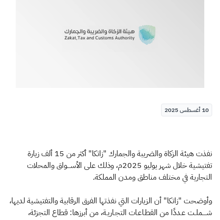
الزكاة
الجمارك
ضريبة القيمة المضافة
الإقرار الضريبي
التصرفات العقارية
10 أغسطس 2025
​نفذت هيئة الزكاة والضريبة والجمارك "زاتكا" أكثر من 15 ألف زيارة
تفتيشية خلال شهر يوليو 2025م، وذلك على الأســـواق والمحلات
التجارية في مختلف مناطق ومدن المملكة.
وأوضحت "زاتكا" أن الزيارات التي نفذتها الفرق الرقابية والتفتيشية لديها،
شــــملـت عـددًا من القطـاعـات التجـاريـة، من أبرزها: قطاع التجزئة،