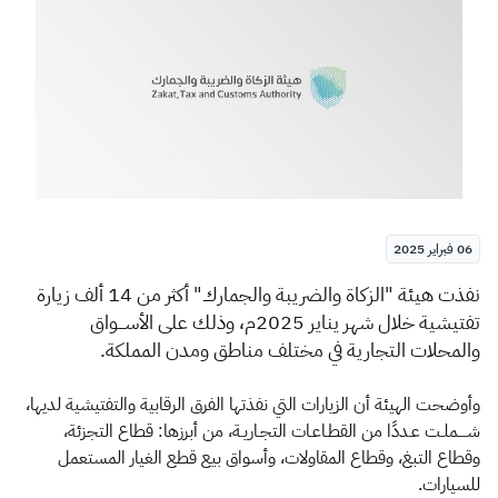
الزكاة
الجمارك
ضريبة القيمة المضافة
الإقرار الضريبي
التصرفات العقارية
06 فبراير 2025
​​نفذت هيئة "الزكاة والضريبة والجمارك" أكثر من 14 ألف زيارة
تفتيشية خلال شهر يناير 2025م، وذلك على الأســـواق
والمحلات التجارية في مختلف مناطق ومدن المملكة.
وأوضحت الهيئة أن الزيارات التي نفذتها الفرق الرقابية والتفتيشية لديها،
شــــملـت عـددًا من القطـاعـات التجـاريـة، من أبرزها: قطاع التجزئة،
وقطاع التبغ، وقطاع المقاولات، وأسواق بيع قطع الغيار المستعمل
للسيارات.