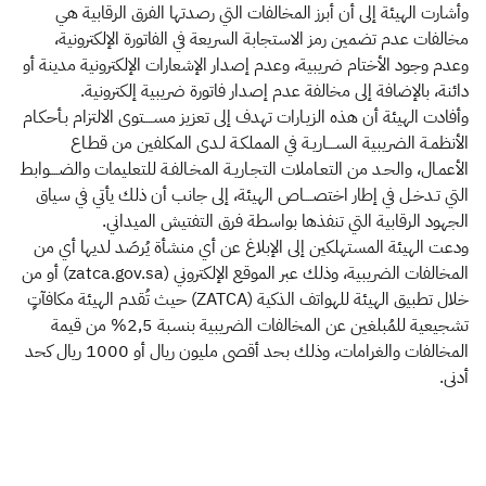
وأشارت الهيئة إلى أن أبرز المخالفات التي رصدتها الفرق الرقابية هي
مخالفات عدم تضمين رمز الاستجابة السريعة في الفاتورة الإلكترونية،
وعدم وجود الأختام ضريبية، وعدم إصدار الإشعارات الإلكترونية مدينة أو
دائنة، بالإضافة إلى مخالفة عدم إصدار فاتورة ضريبية إلكترونية.
وأفادت الهيئة أن هذه الزيـارات تهدف إلى تعزيز مســــتوى الالتزام بـأحكـام
الأنظمـة الضريبية الســــاريـة في المملكـة لـدى المكلفين من قطـاع
الأعمـال، والحـد من التعـاملات التجـاريـة المخـالفـة للتعليمات والضــــوابط
التي تـدخـل في إطار اختصــــاص الهيئة، إلى جانب أن ذلك يأتي في سياق
الجهود الرقابية التي تنفذها بواسطة فرق التفتيش الميداني.
ودعت الهيئة المستهلكين إلى الإبلاغ عن أي منشأة يُرصَد لديها أي من
المخالفات الضريبية، وذلك عبر الموقع الإلكتروني (zatca.gov.sa) أو من
خلال تطبيق الهيئة للهواتف الذكية (ZATCA) حيث تُقدم الهيئة مكافآتٍ
تشجيعية للمُبلغين عن المخالفات الضريبية بنسبة 2,5% من قيمة
المخالفات والغرامات، وذلك بحد أقصى مليون ريال أو 1000 ريال كحد
أدنى.