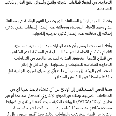
التجـاريـة، من أبرزها: قطاعات التجزئة والتبغ وأسواق النفع العام ومكاتب
الخدمات.
وأضاف الحربي أن أبرز المخالفات التي رصدتها الفرق الرقابية هي مخالفة
عدم وجود الأختام الضريبية، ومخالفة عدم إصدار إشعارات مدين ودائن،
إضافةً إلى مخالفة عدم إصدار فاتورة ضريبية إلكترونية.
وأفاد المتحدث الرسمي أن هذه الزيـارات تهدف إلى تعزيز مســــتوى
الالتزام بـأحكـام الأنظمـة الضريبية الســــاريـة في المملكـة لـدى المكلفين
من قطـاع الأعمـال وتحقيق العدالة الضريبية والحـد من التعـاملات
التجـاريـة المخـالفـة للتعليمات والضــــوابط التي تـدخـل في إطار
اختصــــاص الهيئة، إلى جانب أن ذلك يأتي في سياق الجهود الرقابية التي
تنفذها بواسطة فرق التفتيش الميداني.
ودعا الحربي المستهلكين إلى الإبلاغ عن أي مُنشأة يُرصَد لديها أي من
المخالفات الضريبية، وذلك عبر الموقع الإلكتروني (zatca.gov.sa) أو عبر
تطبيق "زاتكا" (ZATCA) للهواتف الذكية، حيث تُقدم الهيئة وفق ضوابط
محددة مكافآتٍ تشجيعية للمُبلغين عن المخالفات الضريبية بنسبة
2,5% من قيمة المخالفات والغرامات، وذلك بحد أقصى مليون ريال أو