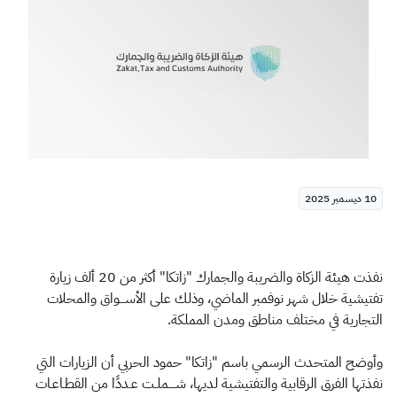
الزكاة
الجمارك
ضريبة القيمة المضافة
الإقرار الضريبي
التصرفات العقارية
10 ديسمبر 2025
نفذت هيئة الزكاة والضريبة والجمارك "زاتكا" أكثر من 20 ألف زيارة
تفتيشية خلال شهر نوفمبر الماضي، وذلك على الأســـواق والمحلات
التجارية في مختلف مناطق ومدن المملكة.
وأوضح المتحدث الرسمي باسم "زاتكا" حمود الحربي أن الزيارات التي
نفذتها الفرق الرقابية والتفتيشية لديها، شــــملـت عـددًا من القطـاعـات