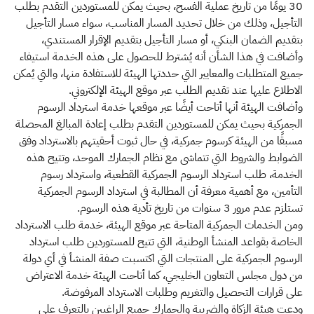
30 يومًا من تاريخ عملية الفسح، بحيث يمكن للمستوردين التقدم بطلب
التأجيل، وذلك من خلال تحديد المسار المناسب، سواء مسار التأجيل
بتقديم الضمان البنكي، أو مسار التأجيل بتقديم الإقرار المستندي،
وأضافت في هذا الشأن أنه يُشترط للحصول على هذه الخدمة استيفاء
جميع المتطلبات والمعايير التي حددتها الهيئة للاستفادة منها، والتي يُمكن
الاطلاع عليها عند تقديم الطلب عبر موقع الهيئة الإلكتروني.
وأضافت الهيئة أنها أتاحت أيضًا عبر موقعها خدمة استرداد الرسوم
الجمركية بحيث يمكن للمستوردين التقدم بطلب إعادة المبالغ المحصلة
مسبقًا من الهيئة كرسوم جمركية، في حال ثبوت أحقيتهم بالاسترداد وفق
الضوابط والشروط التي تتماشى مع نظام الجمارك الموحد، وتتيح هذه
الخدمة، طلب استرداد الرسوم الجمركية القطعية، واسترداد رسوم
التأمين، مع أهمية معرفة أن المطالبة في استرداد الرسوم الجمركية
تستلزم عدم مرور 3 سنوات من تاريخ تأدية هذه الرسوم.
ومن الخدمات الجمركية المتاحة عبر موقع الهيئة، خدمة طلب الاسترداد
الخاصة بقواعد المنشأ الوطنية، التي تتيح للمستوردين طلب استرداد
الرسوم الجمركية على المنتجات التي اكتسبت صفة المنشأ في أي دولة
من دول مجلس التعاون الخليجي، كما أتاحت الهيئة خدمة الاعتراض
على قرارات التحصيل والتغريم وطلبات الاسترداد المرفوضة.
ودعت هيئة الزكاة والضريبة والجمارك جميع الراغبين بالتعرف على