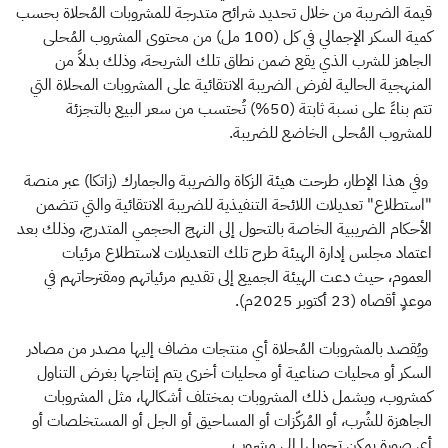
قيمة الضريبة من خلال تحديد شرائح متدرجة للمشروبات المُحلاة بحسب
كمية السكر الإجمالي في كل (100 مل) من محتوى المشروب المُحلى
الجاهز للشرب الذي يقع ضمن نطاق تلك الشريحة، وذلك بدلاً من
المنهجية الحالية لفرض الضريبة الانتقائية على المشروبات المحلاة التي
تتم بناءً على نسبة ثابتة (50%) تُحتسب من سعر البيع بالتجزئة
للمشروب المُحلى الخاضع للضريبة.
وفي هذا الإطار، طرحت هيئة الزكاة والضريبة والجمارك (زاتكا) عبر منصة
"استطلاع" تعديلات اللائحة التنفيذية للضريبة الانتقائية والتي تتضمن
الأحكام الضريبية الخاصة بالتحول إلى النهج الحجمي المتدرج، وذلك بعد
اعتماد مجلس إدارة الهيئة طرح تلك التعديلات لاستطلاع مرئيات
العموم، حيث دعت الهيئة الجميع إلى تقديم مرئياتهم ومقترحاتهم في
موعدٍ أقصاه (23 أكتوبر 2025م).
ويُقصد بالمشروبات المُحلاة أي منتجات مضاف إليها مصدر من مصادر
السكر أو محليات صناعية أو محليات أخرى يتم إنتاجها بغرض التناول
كمشروب، ويشمل ذلك المشروبات بمختلف أشكالها، مثل المشروبات
الجاهزة للشُرب، أو المُركّزات أو المساحيق أو الجل أو المستخلصات أو
أي صورة يمكن تحويلها إلى مشروب.