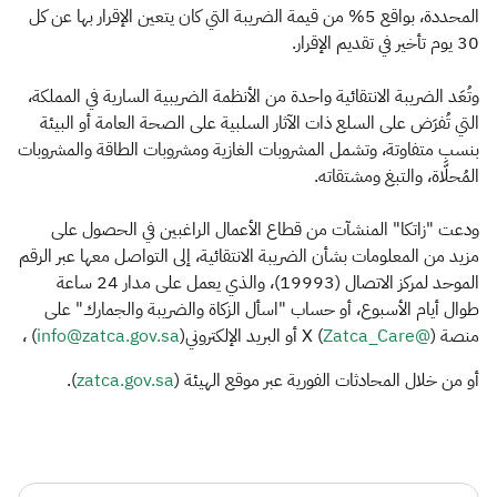
المحددة، بواقع 5% من قيمة الضريبة التي كان يتعين الإقرار بها عن كل
30 يوم تأخير في تقديم الإقرار.
وتُعَد الضريبة الانتقائية واحدة من الأنظمة الضريبية السارية في المملكة،
التي تُفرَض على السلع ذات الآثار السلبية على الصحة العامة أو البيئة
بنسب متفاوتة، وتشمل المشروبات الغازية ومشروبات الطاقة والمشروبات
المُحلَّاة، والتبغ ومشتقاته.
ودعت "زاتكا" المنشآت من قطاع الأعمال الراغبين في الحصول على
مزيد من المعلومات بشأن الضريبة الانتقائية، إلى التواصل معها عبر الرقم
الموحد لمركز الاتصال (19993)، والذي يعمل على مدار 24 ساعة
طوال أيام الأسبوع، أو حساب "اسأل الزكاة والضريبة والجمارك" على
منصة (
@Zatca_Care
) X أو البريد الإلكتروني(
info@zatca.gov.sa
) ،
أو من خلال المحادثات الفورية عبر موقع الهيئة (
zatca.gov.sa
). ​​