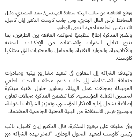
ووقع الاتفاقية من جانب الهيئة سعادة المهندس/ حمد الحميدي، وكيل
المحافظ لرأس المال البشري، ومن جانب كاوست الدكتور إيان كامبل،
نائب رئيس الجامعة لمعهد التحول الوطني.​
وتضع المذكرة إطارًا تنظيميًا لحوكمة العلاقة بين الطرفين، بما
يتيح تبادل الخبرات والاستفادة من الإمكانات البحثية
والأكاديمية، والموارد التقنية، والمعامل والمختبرات التي تمتلكها
كاوست.
وته
دف الشراكة إلى التعاون في تنفيذ مشاريع بيئية ومبادرات
متعلقة بالاستدامة، إلى جانب دعم مجالات البحث العلمي
المرتبطة بمجالات عمل الهيئة، وتطوير حلول تقنية مبتكرة
لتحسين الكفاءة المؤسسية. كما تتضمن المذكرة مجالات تعاون
إضافية تشمل إدارة الابتكار المؤسسي، وتعزيز الشراكات الدولية،
وتوسيع فرص الاستفادة من البنية التحتية الجامعية المتقدمة.
وفي تعليقه على توقيع المذكرة، قال الدكتور إيان كامبل، نائب
رئيس كاوست لمعهد التحول الوطني: "نفخر بهذه الشراكة مع