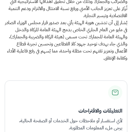
والضرائب والجمارك وذلك من خلال تحقيق أهدافها الاستراتيجية التي
تُركز على تعزيز الجانب الأمني ورفع نسبة الامتثال والالتزام ودعم التنمية
الاقتصادية وتيسير التجارة.
يُشار إلى أن تدشين هوية الهيئة يأتي بعد صدور قرار مجلس الوزراء الصادر
في مايو من العام الجاري الخاص بدمج الهيئة العامة للزكاة والدخل
والهيئة العامة للجمارك تحت مسمى (هيئة الزكاة والضريبة والجمارك)،
والذي جاء بهدف توحيد جهود كلا القطاعين وتحسين تجربة قطاع
الأعمال وتعزيز ثقتهم تحت مظلة واحدة، مما يُسهم في رفع فاعلية الأداء
وكفاءة الإنفاق. ​
التعليقات والاقتراحات
لأي استفسار أو ملاحظات حول الخدمات أو الصفحة الحالية،
يرجى ملء المعلومات المطلوبة.