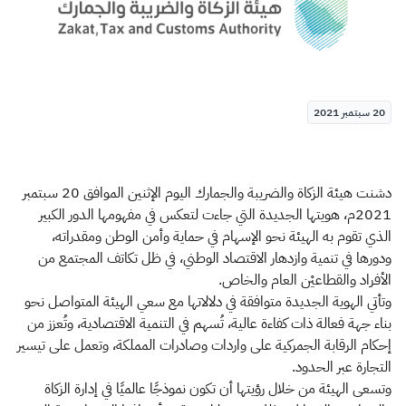
الزكاة
الجمارك
ضريبة القيمة المضافة
الإقرار الضريبي
التصرفات العقارية
20 سبتمبر 2021
دشنت هيئة الزكاة والضريبة والجمارك اليوم الإثنين الموافق 20 سبتمبر
2021م، هويتها الجديدة التي جاءت لتعكس في مفهومها الدور الكبير
الذي تقوم به الهيئة نحو الإسهام في حماية وأمن الوطن ومقدراته،
ودورها في تنمية وازدهار الاقتصاد الوطني، في ظل تكاتف المجتمع من
الأفراد والقطاعيْن العام والخاص.
وتأتي الهوية الجديدة متوافقة في دلالاتها مع سعي الهيئة المتواصل نحو
بناء جهة فعالة ذات كفاءة عالية، تُسهم في التنمية الاقتصادية، وتُعزز من
إحكام الرقابة الجمركية على واردات وصادرات المملكة، وتعمل على تيسير
التجارة عبر الحدود.
وتسعى الهيئة من خلال رؤيتها أن تكون نموذجًا عالميًا في إدارة الزكاة