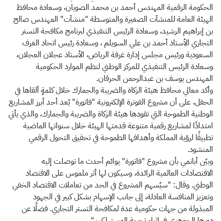
الحكومة الرقمية المهندس أحمد بن محمد الصويان، وسعادة محافظ
الهيئة العامة للمنشآت الصغيرة والمتوسطة "منشآت" المهندس صالح
بن إبراهيم الرشيد، وسعادة الرئيس التنفيذي لبرنامج مكافحة التستر
التجاري الأستاذ أحمد بن علي السويلم ، وسعادة رئيس اتحاد الغرف
السعودية ورئيس مجلس إدارة غرفة الرياض، الأستاذ عجلان العجلان،
وسعادة الرئيس التنفيذي للمركز الوطني لنظم الموارد الحكومية
المهندس يوسف بن عبدالرحمن الحرقان.
وأكد معالي محافظ هيئة الزكاة والضريبة والجمارك خلال كلمةٍ ألقاها في
الحفل، على أن مشروع الفوترة الإلكترونية "فاتورة" يُعد أحد أبرز المشاريع
الوطنية الطموحة التي تقودها هيئة الزكاة والضريبة والجمارك، والذي يأتي
امتدادًا لمشاريع رقمية متنوعة قدمتها الهيئة خلال سنواتها الماضية
تطبيقًا لرؤية المملكة وأهدافها الطموحة في تحقيق التحول الرقمي
المنشود.
وبيّن أبانمي بأن مشروع "فاتورة" يوائم أحدث ما توصلت إليه
الاقتصادات العالمية الرائدة، وسيكون لها أثر ملموس على الاقتصاد
الوطني. وقال: "سيُسهم المشروع في الحد من تعاملات الاقتصاد الخفي
وتعزيز المنافسة العادلة، إلى جانب الإسهام بشكل كبير في الجهود
المبذولة من جهات حكومية عدة لمكافحة التستر التجاري. فضلًا عن
دورها الجوهري في إثراء تجربة المستهلكين".