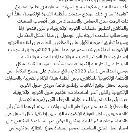
وأعرب معاليه عن شكره لجميع الجهات المتعاونة في تطبيق مشروع
"فاتورة" بما في ذلك مزودي خدمات وأنظمة الفوترة الإلكترونية، مقدِّراً في
ذات الوقت مدى الحماس والاستعداد من قبل أصحاب المنشآت
والمكلفين لتطبيق متطلبات الفوترة الإلكترونية، والذين قدموا آراءً
وملاحظاتٍ ساعدت الهيئة على الوصول إلى هذا الشكل المتكامل. ​
وسيبدأ تطبيق المرحلة الأولى علــى المكلفيــن الخاضعيــن للائحة الفوترة
الإلكترونية ابتداءً من 4 ديسمبر من هذا العام 2021م، والتي تستوجب
إصــدار وحفــظ الفواتيــر الضريبيــة والإشعارات المدينــة والدائنــة
المرتبطــة بهــا بطريقــة إلكترونيــة، فيما ستُنفّذ المرحلة الثانية بشكلٍ
مرحلي ابتداءً من 1 يناير 2023م، والتي ستقوم على ترسيخ التكامل بين
الأنظمة الإلكترونية للمكلفين، وبين أنظمة هيئة الزكاة والضريبة والجمارك.
وشهد الحفل توقيع اتفاقيات وإطلاق قائمة مزودي حلول الفوترة
الإلكترونية والذين أبدوا استعدادهم لتقديم حلول الفوترة الإلكترونية،
حيث يأتي ذلك تمهيدًا لبدء الإلزام بالمرحلة الأولى (مرحلة الإصدار
والحفظ) في 4 ديسمبر من العام الجاري، وأكدت الهيئة في هذا الشأن أن
قائمة مزودي حلول الفوترة الإلكترونية التي جرى إطلاقها خلال الحفل هي
قائمة استرشادية غير مُلزمة، ويكمن الغرض منها لمساعدة المكلفين على
اختيار الحل التقني المناسب لحجم المنشأة ونوع القطاع، ولا يُفهم من