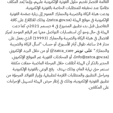
القائمة اقتصار تقديم حلول الفوترة الإلكترونية عليهم، وإنما يُعد المكلف
نظاميًا عند تحقيقه للمتطلبات الخاصة بالفوترة الإلكترونية.
ودعت هيئة الزكاة والضريبة والجمارك العموم إلى زيارة صفحة الفوترة
الإلكترونية في موقع الهيئة (zatca.gov.sa)، وذلك للاطّلاع على كافة
التفاصيل قبل بدء تطبيق المشروع في 4 ديسمبر 2021م، كما دعت
الهيئة في حال وجو أي استفسارات التواصل معها عبر الرقم الموحد لمركز
الاتصال في هيئة الزكاة والضريبة والجمارك (19993) الذي يعمل على
مدار 24 ساعة، طوال أيام الأسبوع، أو حساب "اسأل الزكاة والضريبة
والجمارك"
​ أو من خلال البريد الإلكتروني
على تويتر zatca_care@
(info@zatca.gov.sa)، أو المحادثات الفورية عبر الموقع الإلكتروني.
الجدير بالذكر أن الهيئة أطلقت خلال المرحلة الماضية حملات مكثفة
تستمر حتى نهاية العام، وذلك بهدف رفع الوعي بالفوترة الإلكترونية
ومراحل التطبيق والمتطلبات اللازمة لتطبيقها، وإبراز الفوائد المرجوّة من
تطبيق الفوترة الإلكترونية، وذلك في إطار حرص الهيئة لتسهيل الإجراءات
على المكلفين.