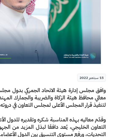
15 سبتمبر 2022
​​​​​وافق مجلس إدارة هيئة الاتحاد الجمركي بدول 
معالي محافظ هيئة الزكاة والضريبة والجمارك المهن
لتنفيذ قرار المجلس الأعلى لمجلس التعاون في دروته (42) القاضي بتفعيل هيئة الاتحاد الجمركي ومنحها الصلاحيات الكاملة لتأدية مهامها وفق أفضل الممارس
وقدّم معاليه بهذه المناسبة شكره وتقديره للدول ال
التعاون الخليجي، يُعد دافعًا لبذل المزيد من ال
التحديات، ورفع مستوى التنسيق بين الدول الأعضاء.