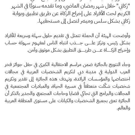
"زكاتي" خلال شهر رمضان الماضي، وما تقدمه سنويًا في الشهر
الكريم لحث الأفراد على إخراج الزكاة عن طريق تطبيق وبوابة
زكاتي بشكل سلس وميسّر لتصل إلى مستحقيها.
وأوضحت الهيئة أن الحملة تتمثل في تقديم حلول سهلة وسريعة للأفراد
بشكل رئيس، وتركز علــــــى جــــــذب انتباه الناس لمفهـوم سهولة حساب
وإخـراج الزكـــــــاة عـــــــن طريـــــــق التطبيق بشكل موثوق وآمن.
وجاء التتويج بالجائزة ضمن مراسم الاحتفالية الكبرى في حفل جوائز فخر
العرب الدولية في مدينة دبي لتكريم الشخصيات العربية في مجالات
اختصاصها والمؤسسات الرائدة، وتهدف هذه الجائزة إلى تقدير وتكريم
شخصيات شكّلت منعطفاً في مسيرة الحياة، والمبادرات المجتمعية في
المجالات والبرامج التي تحاكي قضايا وحاجات المجتمع، والجدير بالذكر أن
الجائزة تعنى بجميع الشخصيات والكيانات على مستوى المنطقة العربية
والعالم.