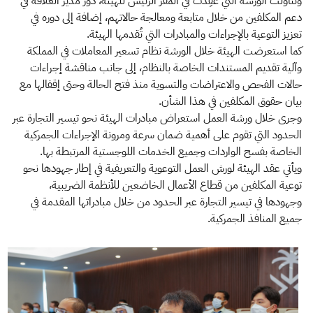
وتناولت الورشة التي عُقِدت في المقر الرئيس للهيئة، دور مدير العلاقة في
دعم المكلفين من خلال متابعة ومعالجة حالاتهم، إضافة إلى دوره في
تعزيز التوعية بالإجراءات والمبادرات التي تُقدمها الهيئة.
كما استعرضت الهيئة خلال الورشة نظام تسعير المعاملات في المملكة
وآلية تقديم المستندات الخاصة بالنظام، إلى جانب مناقشة إجراءات
حالات الفحص والاعتراضات والتسوية منذ فتح الحالة وحتى إقفالها مع
بيان حقوق المكلفين في هذا الشأن.
وجرى خلال ورشة العمل استعراض مبادرات الهيئة نحو تيسير التجارة عبر
الحدود التي تقوم على أهمية ضمان سرعة ومرونة الإجراءات الجمركية
الخاصة بفسح الواردات وجميع الخدمات اللوجستية المرتبطة بها.
ويأتي عقد الهيئة لورش العمل التوعوية والتعريفية في إطار جهودها نحو
توعية المكلفين من قطاع الأعمال الخاضعين للأنظمة الضريبية،
وجهودها في تيسير التجارة عبر الحدود من خلال مبادراتها المقدمة في
جميع المنافذ الجمركية.