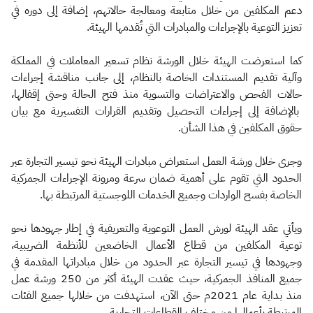
دعم المكلفين من خلال متابعة ومعالجة حالاتهم، إضافة إلى دوره في
تعزيز التوعية بالإجراءات والمبادرات التي تُقدمها الهيئة.
كما استعرضت الهيئة خلال الورشة نظام تسعير المعاملات في المملكة
وآلية تقديم المستندات الخاصة بالنظام، إلى جانب مناقشة إجراءات
حالات الفحص والاعتراضات والتسوية منذ فتح الحالة وحتى إقفالها،
بالإضافة إلى إجراءات التحصيل وتقديم القرارات التفسيرية مع بيان
حقوق المكلفين في هذا الشأن.
وجرى خلال ورشة العمل استعراض مبادرات الهيئة نحو تيسير التجارة عبر
الحدود التي تقوم على أهمية ضمان سرعة ومرونة الإجراءات الجمركية
الخاصة بفسح الواردات وجميع الخدمات اللوجستية المرتبطة بها.
ويأتي عقد الهيئة لورش العمل التوعوية والتعريفية في إطار جهودها نحو
توعية المكلفين من قطاع الأعمال الخاضعين للأنظمة الضريبية،
وجهودها في تيسير التجارة عبر الحدود من خلال مبادراتها المقدمة في
جميع المنافذ الجمركية، حيث عقدت الهيئة أكثر من 250 ورشة عمل
منذ بداية عام 2021م حتى الآن، استهدفت من خلالها جميع الفئات
المرتبطة بأعمالها من مختلف القطاعات التجارية.