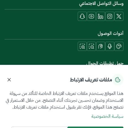
وسائل التواصل الاجتماعي
أدوات الوصول
حمل تطبيقات الجوال
ملفات تعريف الارتباط
هذا الموقع يستخدم ملفات تعريف الارتباط الخاصة للتأكد من سهولة
سياسة الخصوصية
شروط الاستخدام
خريطة الموقع
الاستخدام وضمان تحسين تجربتك أثناء التصفح. من خلال الاستمرار في
تصفح هذا الموقع، فإنك تقر بقبول استخدام ملفات تعريف الارتباط.
جميع الحقوق محفوظة 2026 © ZATCA.GOV.SA
سياسة الخصوصية
تم تطويره وصيانته بواسطة هيئة الزكاة والضريبة والجمارك