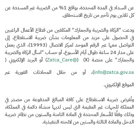
عن السداد في المدة المحددة، بواقع 1% من الضريبة غير المسددة عن
كل ثلاثين يوم تأخير من تاريخ الاستحقاق.
ودعت "الزكاة والضريبة والجمارك" المكلفين من قطاع الأعمال الراغبين
في الحصول على مزيد من المعلومات بشأن ضريبة الاستقطاع، إلى
التواصل معها عبر الرقم الموحد لمركز الاتصال (19993)، الذي يعمل
على مدار 24 ساعة طوال أيام الأسبوع، أو حساب "اسأل الزكاة والضريبة
والجمارك" على منصة (X) (
@Zatca_Care
) أو البريد الإلكتروني (
info@zatca.gov.sa
)، أو من خلال المحادثات الفورية عبر
الموقع الإلكتروني.
وتُفرض ضريبة الاستقطاع على كافة المبالغ المدفوعة من مصدر في
المملكة للجهات غير المقيمة التي ليس لديها منشأة دائمة في المملكة،
وذلك وفقًا للأسعار المحددة في المادة الثامنة والستون من نظام ضريبة
الدخل والمادة الثالثة والستين من لائحته التنفيذية.​